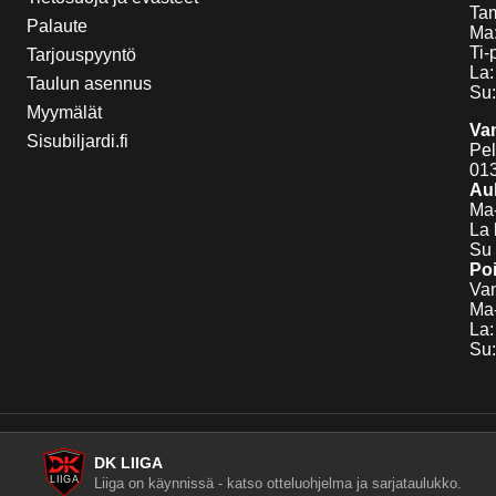
Tam
Palaute
Ma:
Ti-
Tarjouspyyntö
La:
Taulun asennus
Su:
Myymälät
Va
Sisubiljardi.fi
Pel
01
Auk
Ma-
La 
Su 
Poi
Van
Ma-
La:
Su:
DK LIIGA
Liiga on käynnissä - katso otteluohjelma ja sarjataulukko.