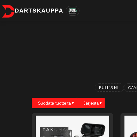
DARTSKAUPPA
BULL'S NL
CAM
Suodata tuotteita
Järjestä