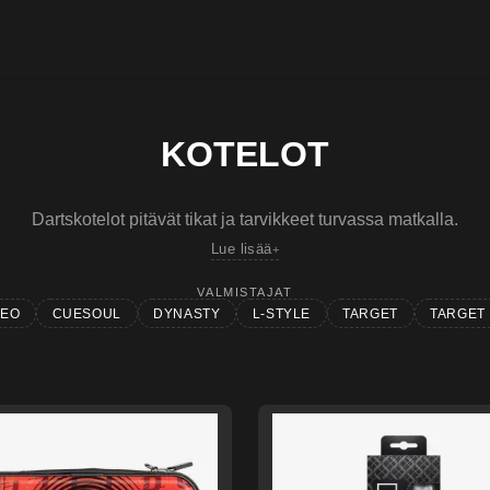
KOTELOT
Dartskotelot pitävät tikat ja tarvikkeet turvassa matkalla.
Lue lisää
VALMISTAJAT
EO
CUESOUL
DYNASTY
L-STYLE
TARGET
TARGET