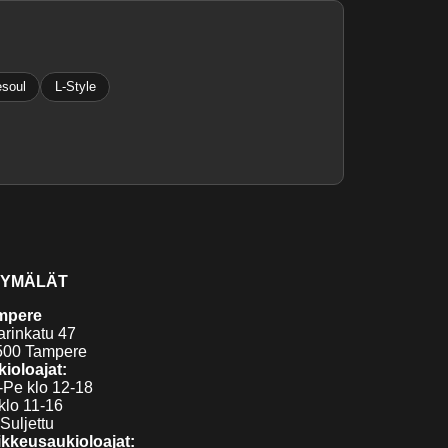
soul
L-Style
YMÄLÄT
mpere
arinkatu 47
500 Tampere
ioloajat:
Pe klo 12-18
klo 11-16
Suljettu
kkeusaukioloajat: