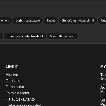
leinen
Dartsin aloittajalle
Taulut
Sulka/varsi yhdistelmät
Cue
e
Toimitus- ja palautusehdot
Myymälät ja nouto
LINKIT
MY
Etusivu
Ta
Ilm
Darts tikat
33
Dartstaulut
Auk
Ma-
Toimitusehdot
La 
Palautuskäytäntö
Su 
Poi
Tietosuoja ja evästeet