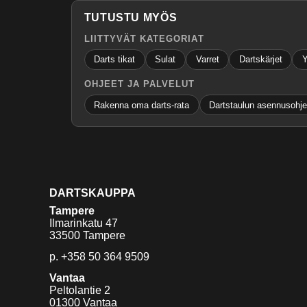
TUTUSTU MYÖS
LIITTYVÄT KATEGORIAT
Darts tikat
Sulat
Varret
Dartskärjet
Y
OHJEET JA PALVELUT
Rakenna oma darts-rata
Dartstaulun asennusohj
DARTSKAUPPA
Tampere
Ilmarinkatu 47
33500 Tampere
p.
+358 50 364 9509
Vantaa
Peltolantie 2
01300 Vantaa