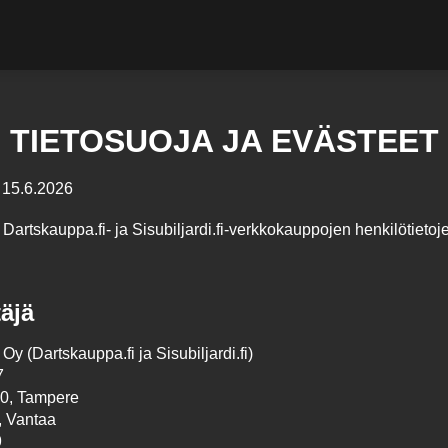
TIETOSUOJA JA EVÄSTEET
15.6.2026
artskauppa.fi- ja Sisubiljardi.fi-verkkokauppojen henkilötietoje
täjä
y (Dartskauppa.fi ja Sisubiljardi.fi)
7
00, Tampere
, Vantaa
9