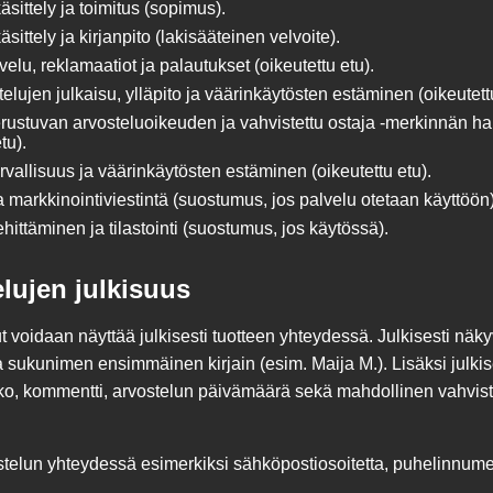
äsittely ja toimitus (sopimus).
sittely ja kirjanpito (lakisääteinen velvoite).
elu, reklamaatiot ja palautukset (oikeutettu etu).
elujen julkaisu, ylläpito ja väärinkäytösten estäminen (oikeutettu
rustuvan arvosteluoikeuden ja vahvistettu ostaja -merkinnän hal
tu).
rvallisuus ja väärinkäytösten estäminen (oikeutettu etu).
ja markkinointiviestintä (suostumus, jos palvelu otetaan käyttöön)
hittäminen ja tilastointi (suostumus, jos käytössä).
lujen julkisuus
t voidaan näyttää julkisesti tuotteen yhteydessä. Julkisesti näk
sukunimen ensimmäinen kirjain (esim. Maija M.). Lisäksi julkise
ikko, kommentti, arvostelun päivämäärä sekä mahdollinen vahviste
telun yhteydessä esimerkiksi sähköpostiosoitetta, puhelinnume