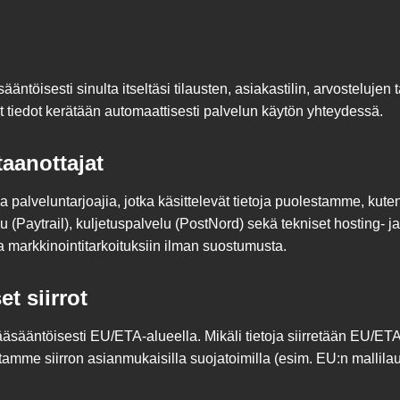
ntöisesti sinulta itseltäsi tilausten, asiakastilin, arvostelujen
 tiedot kerätään automaattisesti palvelun käytön yhteydessä.
taanottajat
 palveluntarjoajia, jotka käsittelevät tietoja puolestamme, kute
 (Paytrail), kuljetuspalvelu (PostNord) sekä tekniset hosting- ja
 markkinointitarkoituksiin ilman suostumusta.
t siirrot
ääsääntöisesti EU/ETA-alueella. Mikäli tietoja siirretään EU/ET
tamme siirron asianmukaisilla suojatoimilla (esim. EU:n mallila