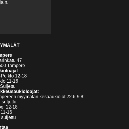
ain.
YMÄLÄT
mpere
arinkatu 47
500 Tampere
ioloajat:
Pe klo 12-18
klo 11-16
Suljettu
kkeusaukioloajat:
pereen myymälän kesäaukiolot 22.6-9.8:
 suljettu
pe: 12-18
 11-16
 suljettu
ntaa