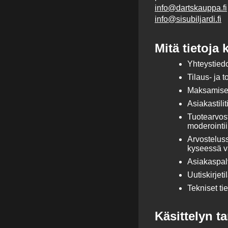
info@dartskauppa.fi
info@sisubiljardi.fi
Mitä tietoja
Yhteystiedo
Tilaus- ja t
Maksamiseen
Asiakastilit
Tuotearvost
moderointiin
Arvosteluss
kyseessä va
Asiakaspalv
Uutiskirjet
Tekniset tie
Käsittelyn t