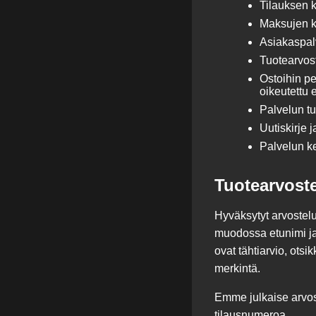
Tilauksen k
Maksujen kä
Asiakaspalv
Tuotearvost
Ostoihin pe
oikeutettu e
Palvelun tu
Uutiskirje 
Palvelun ke
Tuotearvoste
Hyväksytyt arvostelu
muodossa etunimi ja 
ovat tähtiarvio, ots
merkintä.
Emme julkaise arvos
tilausnumeroa.