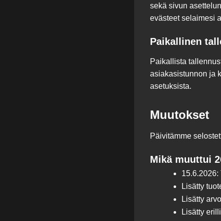
sekä sivun asettelun
evästeet selaimesi a
Paikallinen tal
Paikallista tallennu
asiakasistunnon ja k
asetuksista.
Muutokset
Päivitämme selostett
Mikä muuttui 2
15.6.2026:
Lisätty tuot
Lisätty arv
Lisätty eril