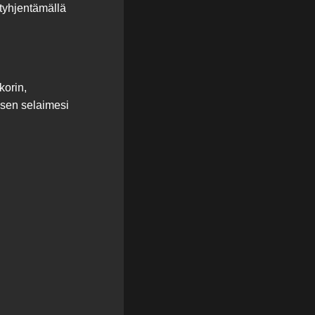
 tyhjentämällä
korin,
ksen selaimesi