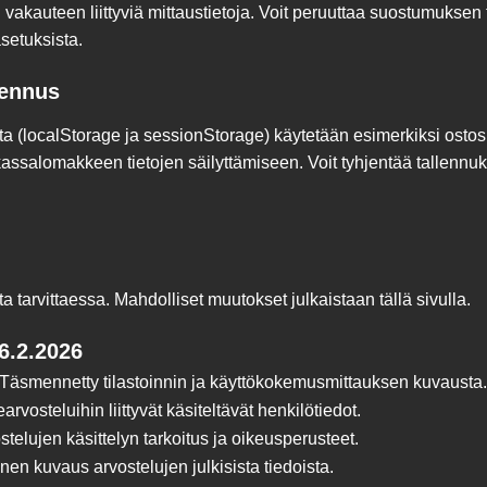
 vakauteen liittyviä mittaustietoja. Voit peruuttaa suostumuksen
setuksista.
lennus
sta (localStorage ja sessionStorage) käytetään esimerkiksi ostos
assalomakkeen tietojen säilyttämiseen. Voit tyhjentää tallennu
a tarvittaessa. Mahdolliset muutokset julkaistaan tällä sivulla.
6.2.2026
 Täsmennetty tilastoinnin ja käyttökokemusmittauksen kuvausta.
earvosteluihin liittyvät käsiteltävät henkilötiedot.
ostelujen käsittelyn tarkoitus ja oikeusperusteet.
linen kuvaus arvostelujen julkisista tiedoista.