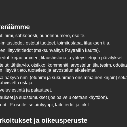
 keräämme
t: nimi, sähköposti, puhelinnumero, osoite.
oimitustiedot: ostetut tuotteet, toimitustapa, tilauksen tila.
 liittyvät tiedot (maksunvälitys Paytrailin kautta).
iedot: kirjautuminen, tilaushistoria ja yhteystietojen päivitykset.
elut: tähtiarvio, otsikko, kommentti, arvostelun tila (esim. odotta
 liittyvä tieto, tuotetieto ja arvostelun aikaleimat.
a näkyvä nimi (etunimi ja sukunimen ensimmäinen kirjain) sekä t
hvistettu ostaja.
eluviestintä ja palautteet.
ilaukset ja suostumukset (jos palvelu otetaan käyttöön).
dot: IP-osoite, selaintyyppi, laitetiedot ja lokit.
arkoitukset ja oikeusperuste