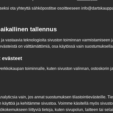
eksi ota yhteyttä sähköpostitse osoitteeseen info@dartskauppa.
paikallinen tallennus
ja vastaavia teknologioita sivuston toiminnan varmistamiseen j
evästeistä on välttämättömiä, osa käytössä vain suostumuksella
 evästeet
rkkokaupan toiminnalle, kuten sivuston valinnan, ostoskorin ja
yticsia vain, jos annat suostumuksen tilastointievästeille. Tie
käyttöä ja kehitämme sivustoa. Voimme käsitellä myös sivusto
ökokemukseen liittyviä tietoja, kuten sivupolun, laitteen tai sela