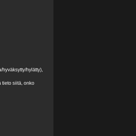
a/hyväksytty/hylätty),
ieto siitä, onko