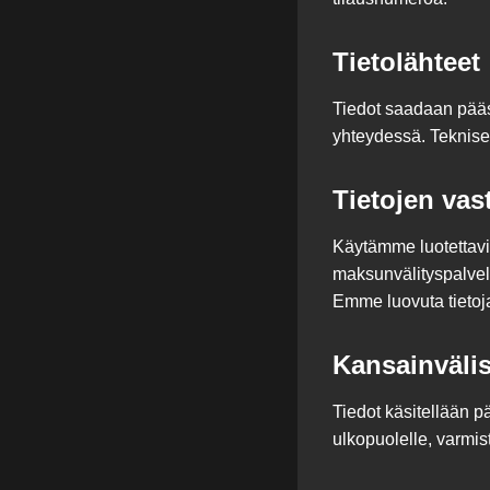
Tietolähteet
Tiedot saadaan pääsää
yhteydessä. Tekniset
Tietojen vas
Käytämme luotettavia
maksunvälityspalvelu
Emme luovuta tietoja
Kansainvälise
Tiedot käsitellään p
ulkopuolelle, varmis