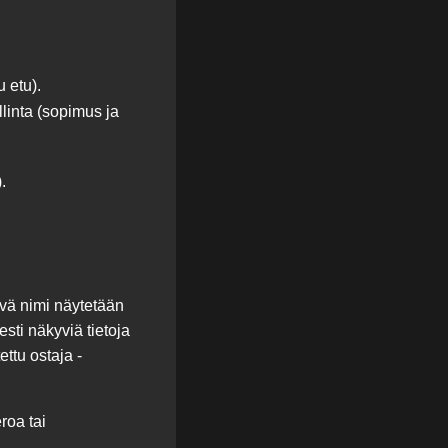
 etu).
linta (sopimus ja
.
yvä nimi näytetään
sti näkyviä tietoja
ttu ostaja -
roa tai