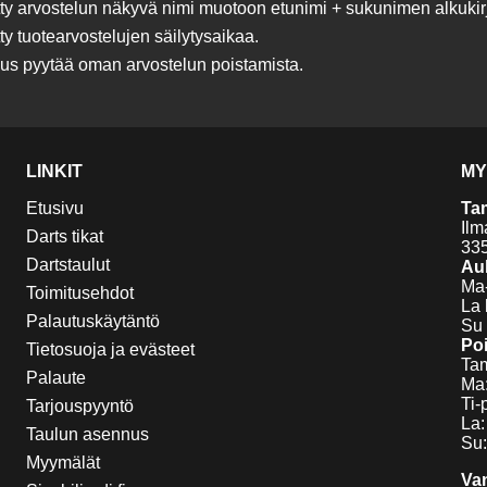
y arvostelun näkyvä nimi muotoon etunimi + sukunimen alkukirj
 tuotearvostelujen säilytysaikaa.
eus pyytää oman arvostelun poistamista.
LINKIT
MY
Etusivu
Ta
Ilm
Darts tikat
33
Dartstaulut
Auk
Ma-
Toimitusehdot
La 
Palautuskäytäntö
Su 
Poi
Tietosuoja ja evästeet
Tam
Palaute
Ma:
Ti-
Tarjouspyyntö
La:
Taulun asennus
Su:
Myymälät
Va