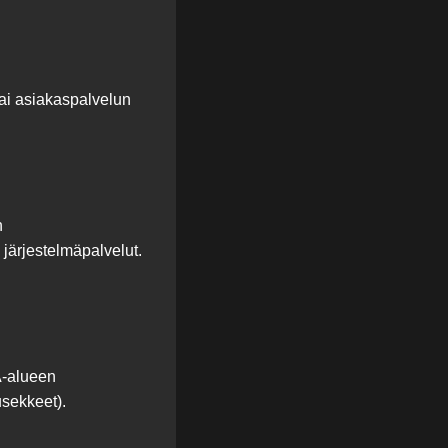
 tai asiakaspalvelun
n
 järjestelmäpalvelut.
A-alueen
usekkeet).