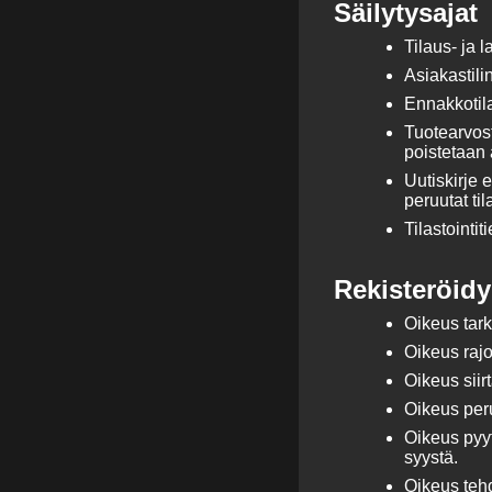
Säilytysajat
Tilaus- ja 
Asiakastilin
Ennakkotila
Tuotearvost
poistetaan
Uutiskirje 
peruutat ti
Tilastointit
Rekisteröidy
Oikeus tarka
Oikeus rajoi
Oikeus siir
Oikeus per
Oikeus pyyt
syystä.
Oikeus tehd