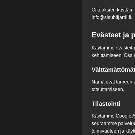
Oikeuksien käyttämis
info@sisubiljardi.fi.
Evästeet ja 
Käytämme evästeitä 
kehittämiseen. Osa 
Välttämättömät
Nämä ovat tarpeen ve
toteuttamiseen.
Tilastointi
Käytämme Google Anal
seuraamme palvelun 
toimivuuteen ja käytt