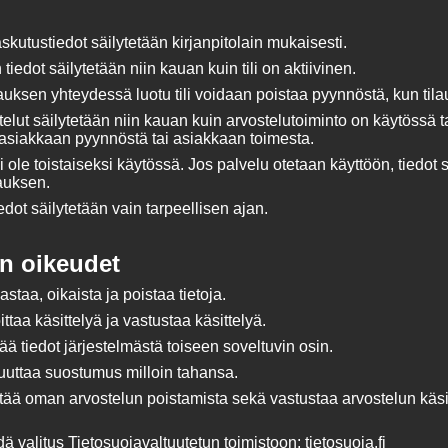
laskutustiedot säilytetään kirjanpitolain mukaisesti.
 tiedot säilytetään niin kauan kuin tili on aktiivinen.
uksen yhteydessä luotu tili voidaan poistaa pyynnöstä, kun til
elut säilytetään niin kauan kuin arvostelutoiminto on käytössä 
 asiakkaan pyynnöstä tai asiakkaan toimesta.
ei ole toistaiseksi käytössä. Jos palvelu otetaan käyttöön, tiedot
lauksen.
iedot säilytetään vain tarpeellisen ajan.
n oikeudet
staa, oikaista ja poistaa tietoja.
ttaa käsittelyä ja vastustaa käsittelyä.
tää tiedot järjestelmästä toiseen soveltuvin osin.
uuttaa suostumus milloin tahansa.
ää oman arvostelun poistamista sekä vastustaa arvostelun käsit
ä valitus Tietosuojavaltuutetun toimistoon:
tietosuoja.fi