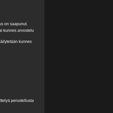
aus on saapunut.
tai kunnes arvostelu
 säilytetään kunnes
telyä perustellusta