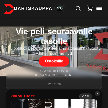
DARTSKAUPPA
Vie peli seuraavalle
tasolle
Huippuluokan darts-tuotteet ammattilaisilta - tutustu
valikoimaamme nyt!
Ostoksille
AJANKOHTAISTA
KESÄN AUKIOLOAJAT
22.6.2026
×
VIIKON TUOTE
-10%