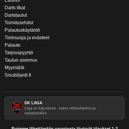
Etusivu
Darts tikat
Dartstaulut
Toimitusehdot
Palautuskäytäntö
Tietosuoja ja evästeet
Palaute
Tarjouspyyntö
Taulun asennus
Myymälät
Sisubiljardi.fi
DK LIIGA
Liiga on käynnissä - katso otteluohjelma ja
sarjataulukko.
Pyrimme lähettämään varastosta löytyvät tilaukset 1-3