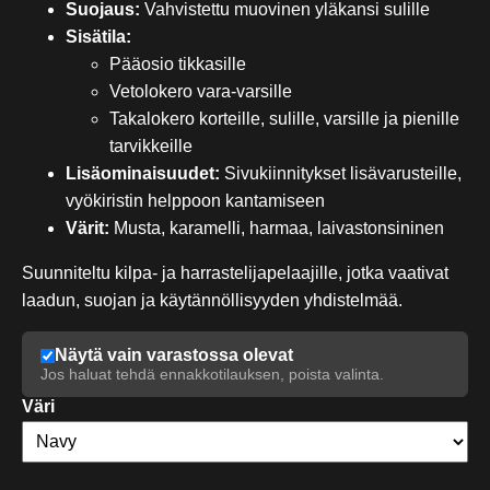
Suojaus:
Vahvistettu muovinen yläkansi sulille
Sisätila:
Pääosio tikkasille
Vetolokero vara-varsille
Takalokero korteille, sulille, varsille ja pienille
tarvikkeille
Lisäominaisuudet:
Sivukiinnitykset lisävarusteille,
vyökiristin helppoon kantamiseen
Värit:
Musta, karamelli, harmaa, laivastonsininen
Suunniteltu kilpa- ja harrastelijapelaajille, jotka vaativat
laadun, suojan ja käytännöllisyyden yhdistelmää.
Näytä vain varastossa olevat
Jos haluat tehdä ennakkotilauksen, poista valinta.
Väri