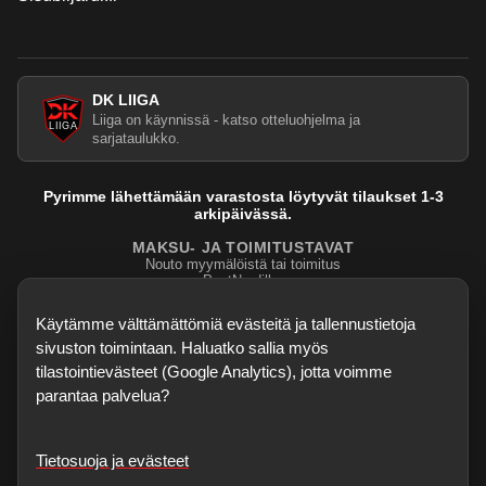
DK LIIGA
Liiga on käynnissä - katso otteluohjelma ja
sarjataulukko.
Pyrimme lähettämään varastosta löytyvät tilaukset 1-3
arkipäivässä.
MAKSU- JA TOIMITUSTAVAT
Nouto myymälöistä tai toimitus
PostNordilla.
Evasteasetukset
Käytämme välttämättömiä evästeitä ja tallennustietoja
sivuston toimintaan. Haluatko sallia myös
tilastointievästeet (Google Analytics), jotta voimme
parantaa palvelua?
Tietosuoja ja evästeet
©
2026
Dartskauppa
. Kaikki oikeudet pidätetään.