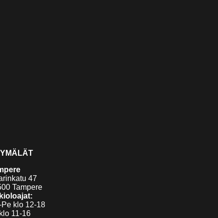
YMÄLÄT
mpere
arinkatu 47
500 Tampere
ioloajat:
Pe klo 12-18
klo 11-16