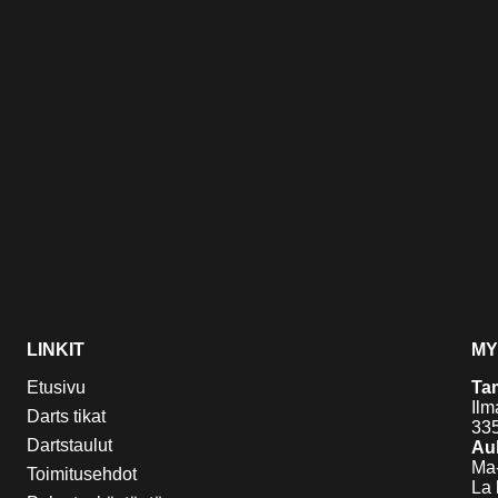
LINKIT
MY
Etusivu
Ta
Ilm
Darts tikat
33
Dartstaulut
Auk
Ma-
Toimitusehdot
La 