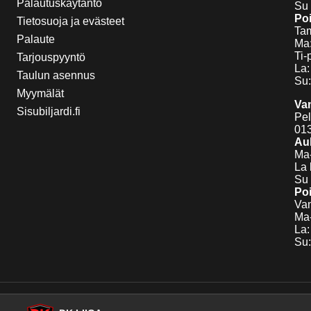
Palautuskäytäntö
Su 
Poi
Tietosuoja ja evästeet
Tam
Palaute
Ma:
Ti-
Tarjouspyyntö
La:
Taulun asennus
Su:
Myymälät
Va
Sisubiljardi.fi
Pel
01
Auk
Ma-
La 
Su 
Poi
Van
Ma-
La:
Su: