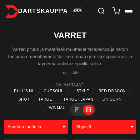
DARTSKAUPPA
VARRET
Varren pituus ja materiaali muuttavat tasapainoa ja heiton
tuntumaa merkittävästi. Valitse omaan rytmiisi sopiva malli ja
täydennä valinta sopivilla sulilla.
Lue lisää
VALMISTAJAT
BULL'S NL
CUESOUL
L-STYLE
RED DRAGON
SHOT
TARGET
TARGET JAPAN
UNICORN
WINMAU
Suodata tuotteita
Järjestä