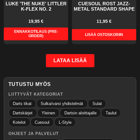
LUKE 'THE NUKE' LITTLER
CUESOUL ROST JAZZ-
K-FLEX NO. 2
METAL STANDARD SHAPE
19,95 €
11,95 €
ENNAKKOTILAUS (PRE-
LISÄÄ OSTOSKORIIN
ORDER)
LATAA LISÄÄ
TUTUSTU MYÖS
LIITTYVÄT KATEGORIAT
Darts tikat
Sulka/varsi yhdistelmät
Sulat
Dartskärjet
Yleinen
Dartsin aloittajalle
Taulut
Kotelot
Cuesoul
L-Style
OHJEET JA PALVELUT