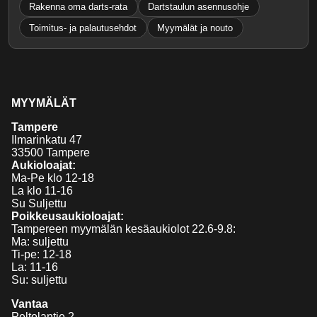
Rakenna oma darts-rata
Dartstaulun asennusohje
Toimitus- ja palautusehdot
Myymälät ja nouto
MYYMÄLÄT
Tampere
Ilmarinkatu 47
33500 Tampere
Aukioloajat:
Ma-Pe klo 12-18
La klo 11-16
Su Suljettu
Poikkeusaukioloajat:
Tampereen myymälän kesäaukiolot 22.6-9.8:
Ma: suljettu
Ti-pe: 12-18
La: 11-16
Su: suljettu
Vantaa
Peltolantie 2