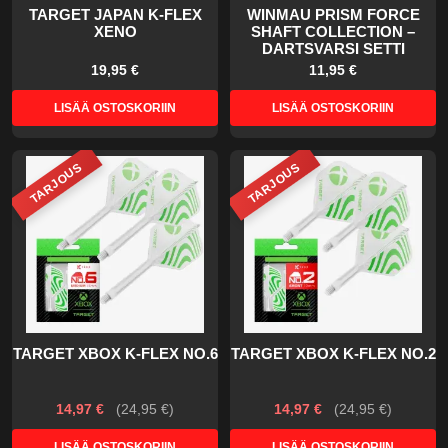
TARGET JAPAN K-FLEX
WINMAU PRISM FORCE
XENO
SHAFT COLLECTION –
DARTSVARSI SETTI
19,95 €
11,95 €
LISÄÄ OSTOSKORIIN
LISÄÄ OSTOSKORIIN
TARJOUS
TARJOUS
TARGET XBOX K-FLEX NO.6
TARGET XBOX K-FLEX NO.2
14,97 €
(
24,95 €
)
14,97 €
(
24,95 €
)
LISÄÄ OSTOSKORIIN
LISÄÄ OSTOSKORIIN