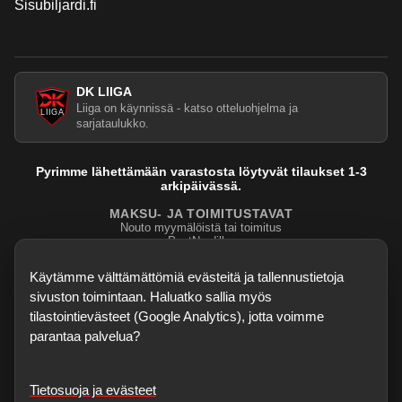
Sisubiljardi.fi
DK LIIGA
Liiga on käynnissä - katso otteluohjelma ja
sarjataulukko.
Pyrimme lähettämään varastosta löytyvät tilaukset 1-3
arkipäivässä.
MAKSU- JA TOIMITUSTAVAT
Nouto myymälöistä tai toimitus
PostNordilla.
Evasteasetukset
Käytämme välttämättömiä evästeitä ja tallennustietoja
sivuston toimintaan. Haluatko sallia myös
tilastointievästeet (Google Analytics), jotta voimme
parantaa palvelua?
Tietosuoja ja evästeet