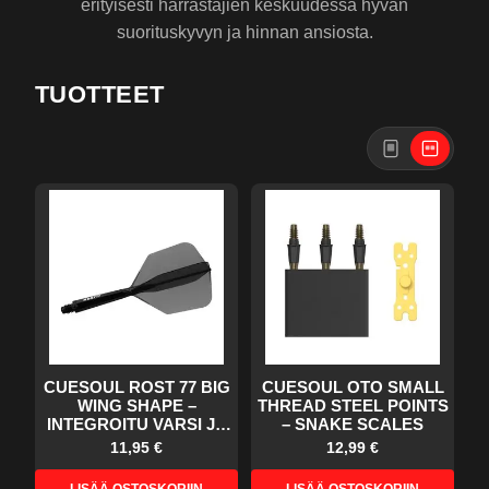
erityisesti harrastajien keskuudessa hyvän
suorituskyvyn ja hinnan ansiosta.
TUOTTEET
CUESOUL ROST 77 BIG
CUESOUL OTO SMALL
WING SHAPE –
THREAD STEEL POINTS
INTEGROITU VARSI JA
– SNAKE SCALES
SULKA
11,95 €
12,99 €