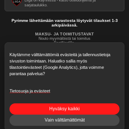
Liiga on käynnissä - katso otteluohjelma ja
sarjataulukko.
Pyrimme lähettämään varastosta löytyvät tilaukset 1-3
arkipäivässä.
MAKSU- JA TOIMITUSTAVAT
Nouto myymälöistä tai toimitus
PostNordilla.
Evasteasetukset
Käytämme välttämättömiä evästeitä ja tallennustietoja
sivuston toimintaan. Haluatko sallia myös
tilastointievästeet (Google Analytics), jotta voimme
parantaa palvelua?
Tietosuoja ja evästeet
©
2026
Dartskauppa
. Kaikki oikeudet pidätetään.
Sisubiljardi.fi
Hyväksy kaikki
Verkkokauppa on testivaiheessa - kaikki palaute, bugihavainnot ja
ominaisuusehdotukset ovat enemmän kuin tervetulleita. Korjaukset voivat
Vain välttämättömät
tulla nopeastikin.
Jätä palaute
.