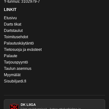
Y-tunnus: 3102979-7
LINKIT
Etusivu
Darts tikat
Dartstaulut
Toimitusehdot
Palautuskäytäntö
Tietosuoja ja evästeet
Palaute
Tarjouspyyntö
Taulun asennus
Myymälät
Sisubiljardi.fi
DK LIIGA