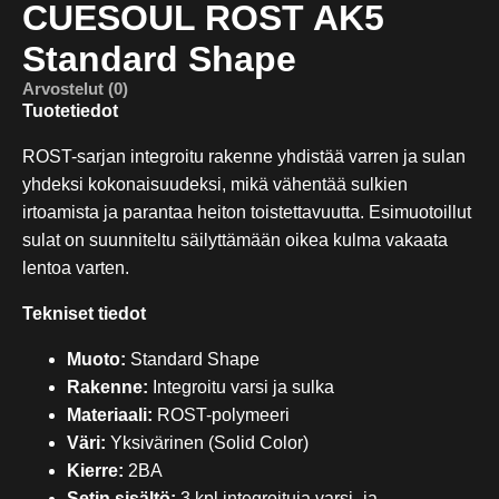
CUESOUL ROST AK5
Standard Shape
Arvostelut (0)
Tuotetiedot
ROST-sarjan integroitu rakenne yhdistää varren ja sulan
yhdeksi kokonaisuudeksi, mikä vähentää sulkien
irtoamista ja parantaa heiton toistettavuutta. Esimuotoillut
sulat on suunniteltu säilyttämään oikea kulma vakaata
lentoa varten.
Tekniset tiedot
Muoto:
Standard Shape
Rakenne:
Integroitu varsi ja sulka
Materiaali:
ROST-polymeeri
Väri:
Yksivärinen (Solid Color)
Kierre:
2BA
Setin sisältö:
3 kpl integroituja varsi- ja