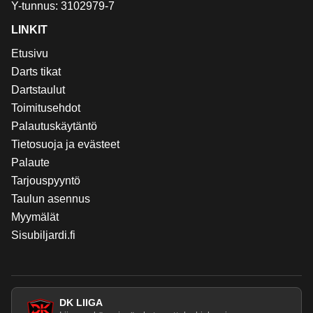
Y-tunnus: 3102979-7
LINKIT
Etusivu
Darts tikat
Dartstaulut
Toimitusehdot
Palautuskäytäntö
Tietosuoja ja evästeet
Palaute
Tarjouspyyntö
Taulun asennus
Myymälät
Sisubiljardi.fi
DK LIIGA