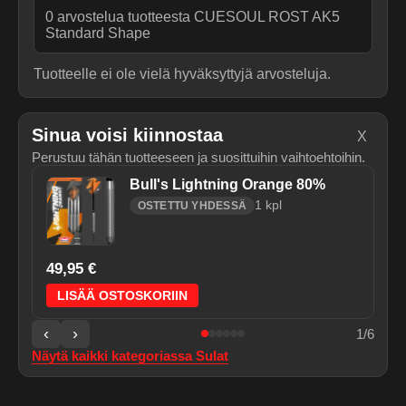
0
arvostelua tuotteesta
CUESOUL ROST AK5
Standard Shape
Tuotteelle ei ole vielä hyväksyttyjä arvosteluja.
Sinua voisi kiinnostaa
X
Perustuu tähän tuotteeseen ja suosittuihin vaihtoehtoihin.
Bull's Lightning Orange 80%
1
kpl
OSTETTU YHDESSÄ
49,95 €
LISÄÄ OSTOSKORIIN
‹
›
1
/
6
Näytä kaikki kategoriassa
Sulat