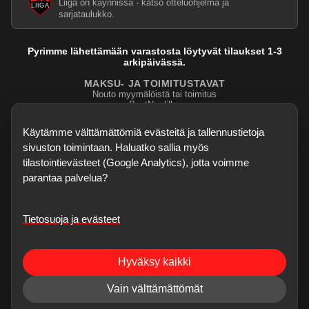
Liiga on käynnissä - katso otteluohjelma ja
sarjataulukko.
Pyrimme lähettämään varastosta löytyvät tilaukset 1-3
arkipäivässä.
MAKSU- JA TOIMITUSTAVAT
Nouto myymälöistä tai toimitus
PostNordilla.
Evasteasetukset
Käytämme välttämättömiä evästeitä ja tallennustietoja
sivuston toimintaan. Haluatko sallia myös
tilastointievästeet (Google Analytics), jotta voimme
parantaa palvelua?
Tietosuoja ja evästeet
©
2026
Dartskauppa
. Kaikki oikeudet pidätetään.
Sisubiljardi.fi
Hyväksy kaikki
Verkkokauppa on testivaiheessa - kaikki palaute, bugihavainnot ja
ominaisuusehdotukset ovat enemmän kuin tervetulleita. Korjaukset voivat
Vain välttämättömät
tulla nopeastikin.
Jätä palaute
.