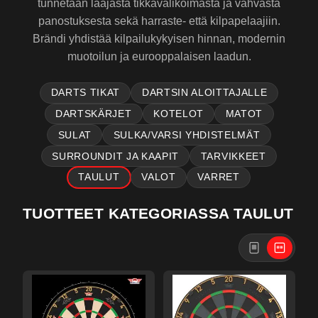
tunnetaan laajasta tikkavalikoimasta ja vahvasta
panostuksesta sekä harraste- että kilpapelaajiin.
Brändi yhdistää kilpailukykyisen hinnan, modernin
muotoilun ja eurooppalaisen laadun.
DARTS TIKAT
DARTSIN ALOITTAJALLE
DARTSKÄRJET
KOTELOT
MATOT
SULAT
SULKA/VARSI YHDISTELMÄT
SURROUNDIT JA KAAPIT
TARVIKKEET
TAULUT
VALOT
VARRET
TUOTTEET KATEGORIASSA
TAULUT