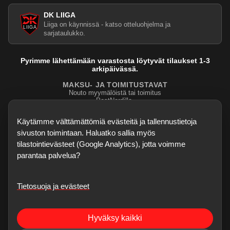
DK LIIGA
Liiga on käynnissä - katso otteluohjelma ja
sarjataulukko.
Pyrimme lähettämään varastosta löytyvät tilaukset 1-3
arkipäivässä.
MAKSU- JA TOIMITUSTAVAT
Nouto myymälöistä tai toimitus
PostNordilla.
Evasteasetukset
Käytämme välttämättömiä evästeitä ja tallennustietoja
sivuston toimintaan. Haluatko sallia myös
tilastointievästeet (Google Analytics), jotta voimme
parantaa palvelua?
Tietosuoja ja evästeet
©
2026
Dartskauppa
. Kaikki oikeudet pidätetään.
Sisubiljardi.fi
Hyväksy kaikki
Verkkokauppa on testivaiheessa - kaikki palaute, bugihavainnot ja