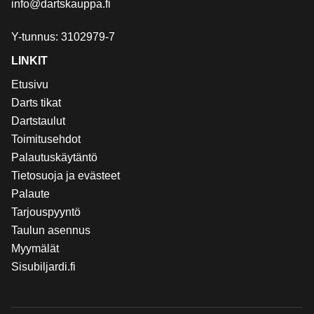
info@dartskauppa.fi
Y-tunnus: 3102979-7
LINKIT
Etusivu
Darts tikat
Dartstaulut
Toimitusehdot
Palautuskäytäntö
Tietosuoja ja evästeet
Palaute
Tarjouspyyntö
Taulun asennus
Myymälät
Sisubiljardi.fi