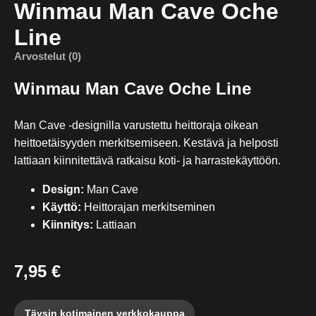
Winmau Man Cave Oche
Line
Arvostelut (0)
Winmau Man Cave Oche Line
Man Cave -designilla varustettu heittoraja oikean
heittoetäisyyden merkitsemiseen. Kestävä ja helposti
lattiaan kiinnitettävä ratkaisu koti- ja harrastekäyttöön.
Design:
Man Cave
Käyttö:
Heittorajan merkitseminen
Kiinnitys:
Lattiaan
7,95 €
Täysin kotimainen verkkokauppa