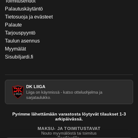
Toimitusehdot
Palautuskäytäntö
Tietosuoja ja evästeet
Palaute
Tarjouspyyntö
Taulun asennus
Myymälät
Sisubiljardi.fi
DK LIIGA
Liiga on käynnissä - katso otteluohjelma ja
sarjataulukko.
Pyrimme lähettämään varastosta löytyvät tilaukset 1-3
arkipäivässä.
MAKSU- JA TOIMITUSTAVAT
Nouto myymälöistä tai toimitus
PostNordilla.