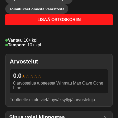
Toimitukset omasta varastosta
LISÄÄ OSTOSKORIIN
Vantaa
:
10+ kpl
Tampere
:
10+ kpl
Arvostelut
0.0
★☆☆☆☆
0
arvostelua tuotteesta
Winmau Man Cave Oche
Line
Tuotteelle ei ole vielä hyväksyttyjä arvosteluja.
Sinua voisi kiinnostaa
X