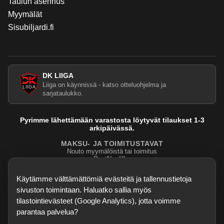
Taulun asennus
Myymälät
Sisubiljardi.fi
DK LIIGA
Liiga on käynnissä - katso otteluohjelma ja
sarjataulukko.
Pyrimme lähettämään varastosta löytyvät tilaukset 1-3
arkipäivässä.
MAKSU- JA TOIMITUSTAVAT
Nouto myymälöistä tai toimitus
PostNordilla.
Evasteasetukset
Käytämme välttämättömiä evästeitä ja tallennustietoja
sivuston toimintaan. Haluatko sallia myös
tilastointievästeet (Google Analytics), jotta voimme
parantaa palvelua?