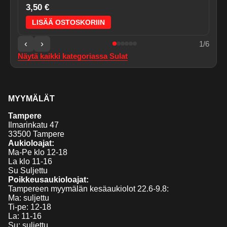
3,50 €
LISÄÄ OSTOSKORIIN
‹
›
1
/
6
Näytä kaikki kategoriassa
Sulat
MYYMÄLÄT
Tampere
Ilmarinkatu 47
33500 Tampere
Aukioloajat:
Ma-Pe klo 12-18
La klo 11-16
Su Suljettu
Poikkeusaukioloajat:
Tampereen myymälän kesäaukiolot 22.6-9.8:
Ma: suljettu
Ti-pe: 12-18
La: 11-16
Su: suljettu