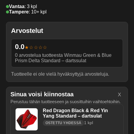
Vantaa
:
3 kpl
Tampere
:
10+ kpl
Arvostelut
0.0
★☆☆☆☆
0
arvostelua tuotteesta
Winmau Green & Blue
Prism Delta Standard – dartssulat
Tuotteelle ei ole vielä hyväksyttyjä arvosteluja.
Sinua voisi kiinnostaa
X
Perustuu tähän tuotteeseen ja suosittuihin vaihtoehtoihin.
Red Dragon Black & Red Yin
Yang Standard – dartsulat
1
kpl
OSTETTU YHDESSÄ