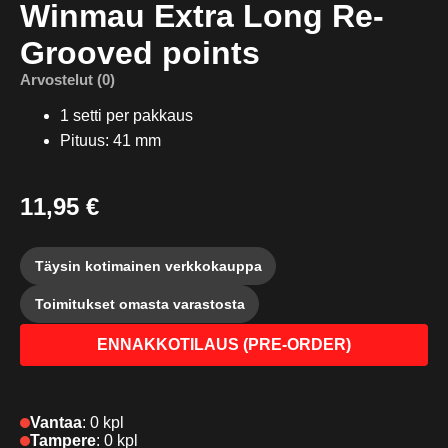
Winmau Extra Long Re-
Grooved points
Arvostelut (0)
1 setti per pakkaus
Pituus: 41 mm
11,95 €
Täysin kotimainen verkkokauppa
Toimitukset omasta varastosta
ENNAKKOTILAUS (PRE-ORDER)
Vantaa
:
0 kpl
Tampere
:
0 kpl