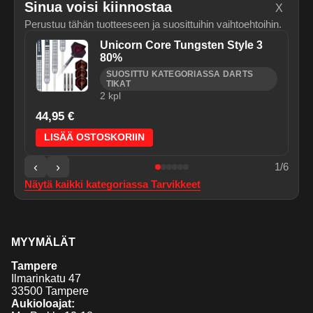
Sinua voisi kiinnostaa
X
Perustuu tähän tuotteeseen ja suosittuihin vaihtoehtoihin.
Unicorn Core Tungsten Style 3
80%
SUOSITTU KATEGORIASSA DARTS
TIKAT
2
kpl
44,95 €
LISÄÄ OSTOSKORIIN
‹
›
1
/
6
Näytä kaikki kategoriassa
Tarvikkeet
MYYMÄLÄT
Tampere
Ilmarinkatu 47
33500 Tampere
Aukioloajat: