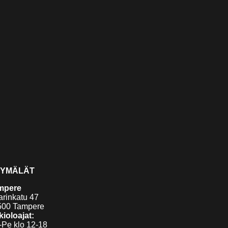
YMÄLÄT
mpere
arinkatu 47
500 Tampere
ioloajat:
Pe klo 12-18