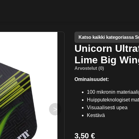
Katso kaikki kategoriassa S
Unicorn Ultra
Lime Big Win
Arvostelut (0)
Ominaisuudet:
100 mikronin materiaal
Huipputeknologiset mate
>
Visuaalisesti upea
Kestävä
3,50 €