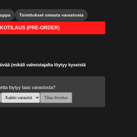
auppa
Toimitukset omasta varastosta
KOTILAUS (PRE-ORDER)
ivää (mikäli valmistajalta löytyy kyseistä
etta löytyy taas varastosta?
Tilaa ilmoitus