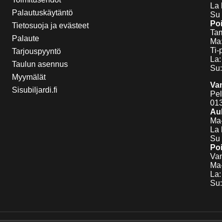
La 
Palautuskäytäntö
Su 
Poi
Tietosuoja ja evästeet
Tam
Palaute
Ma:
Ti-
Tarjouspyyntö
La:
Taulun asennus
Su:
Myymälät
Va
Sisubiljardi.fi
Pel
01
Auk
Ma-
La 
Su 
Poi
Van
Ma-
La:
Su: