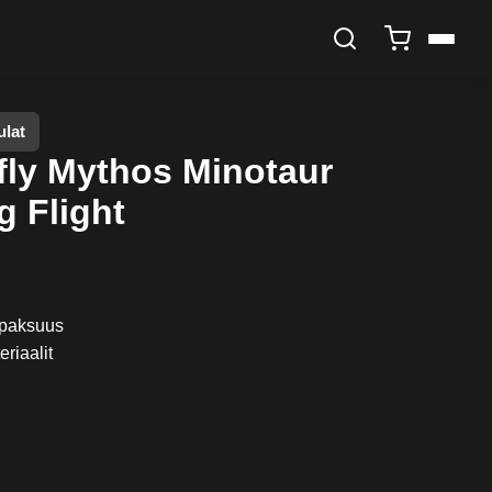
ulat
fly Mythos Minotaur
g Flight
ipaksuus
riaalit