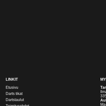
LINKIT
MY
Etusivu
Ta
Ilm
Darts tikat
33
Dartstaulut
Auk
Ma-
Toimitusehdot