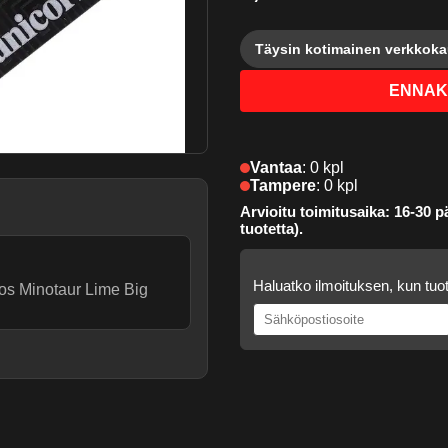
Täysin kotimainen verkkok
ENNAK
Vantaa
:
0 kpl
Tampere
:
0 kpl
Arvioitu toimitusaika: 16-30 pä
tuotetta).
Haluatko ilmoituksen, kun tuot
hos Minotaur Lime Big
.