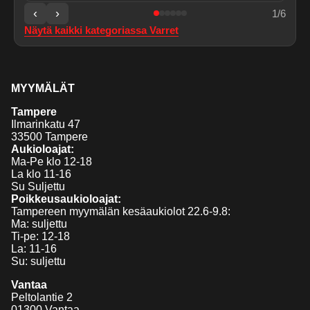
‹
›
1
/
6
Näytä kaikki kategoriassa
Varret
MYYMÄLÄT
Tampere
Ilmarinkatu 47
33500 Tampere
Aukioloajat:
Ma-Pe klo 12-18
La klo 11-16
Su Suljettu
Poikkeusaukioloajat:
Tampereen myymälän kesäaukiolot 22.6-9.8:
Ma: suljettu
Ti-pe: 12-18
La: 11-16
Su: suljettu
Vantaa
Peltolantie 2
01300 Vantaa