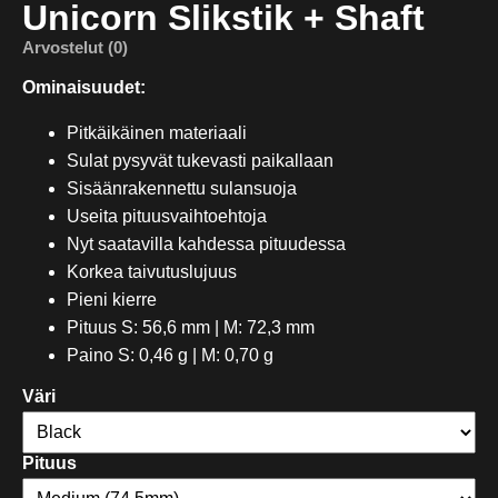
Unicorn Slikstik + Shaft
Arvostelut (0)
Ominaisuudet:
Pitkäikäinen materiaali
Sulat pysyvät tukevasti paikallaan
Sisäänrakennettu sulansuoja
Useita pituusvaihtoehtoja
Nyt saatavilla kahdessa pituudessa
Korkea taivutuslujuus
Pieni kierre
Pituus S: 56,6 mm | M: 72,3 mm
Paino S: 0,46 g | M: 0,70 g
Väri
Pituus