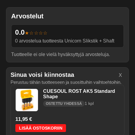
Arvostelut
0.0
★☆☆☆☆
0
arvostelua tuotteesta
Unicorn Slikstik + Shaft
Tuotteelle ei ole vielä hyväksyttyjä arvosteluja.
Sinua voisi kiinnostaa
X
Perustuu tähän tuotteeseen ja suosittuihin vaihtoehtoihin.
CUESOUL ROST AK5 Standard
Shape
1
kpl
OSTETTU YHDESSÄ
11,95 €
LISÄÄ OSTOSKORIIN