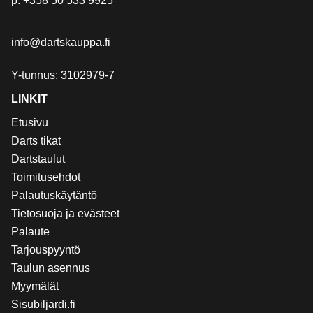
p.
+358 50 533 9925
info@dartskauppa.fi
Y-tunnus: 3102979-7
LINKIT
Etusivu
Darts tikat
Dartstaulut
Toimitusehdot
Palautuskäytäntö
Tietosuoja ja evästeet
Palaute
Tarjouspyyntö
Taulun asennus
Myymälät
Sisubiljardi.fi