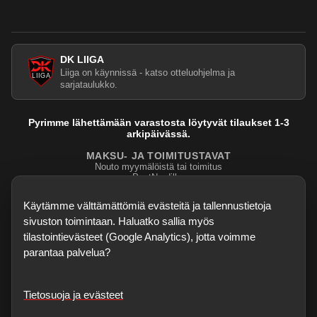
DK LIIGA
Liiga on käynnissä - katso otteluohjelma ja
sarjataulukko.
Pyrimme lähettämään varastosta löytyvät tilaukset 1-3
arkipäivässä.
MAKSU- JA TOIMITUSTAVAT
Nouto myymälöistä tai toimitus
PostNordilla.
Evasteasetukset
Käytämme välttämättömiä evästeitä ja tallennustietoja
sivuston toimintaan. Haluatko sallia myös
tilastointievästeet (Google Analytics), jotta voimme
parantaa palvelua?
Tietosuoja ja evästeet
©
2026
Dartskauppa
. Kaikki oikeudet pidätetään.