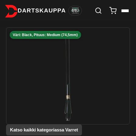
DARTSKAUPPA
Väri: Black, Pituus: Medium (74,5mm)
Katso kaikki kategoriassa Varret