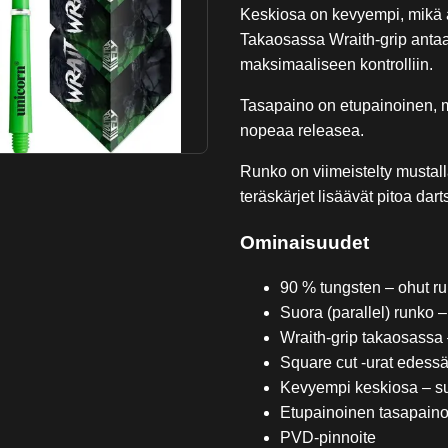
Keskiosa on kevyempi, mikä a
Takaosassa Wraith-grip antaa 
maksimaaliseen kontrolliin.
Tasapaino on etupainoinen, m
nopeaa releasea.
Runko on viimeistelty mustall
teräskärjet lisäävät pitoa dar
Ominaisuudet
90 % tungsten – ohut r
Suora (parallel) runko 
Wraith-grip takaosassa –
Square cut -urat edess
Kevyempi keskiosa – su
Etupainoinen tasapain
PVD-pinnoite