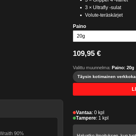
3 × Ultrafly -sulat
Volute-teräskärjet
Paino
109,95 €
Valittu muunnelma:
Paino: 20g
Täysin kotimainen verkkok
L
Vantaa
:
0 kpl
Tampere
:
1 kpl
Wraith 90%
Haluatko ilmoituksen, kun tuo