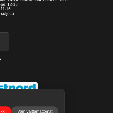
pe: 12-18
 11-16
 suljettu
ä.
kki
Vain välttämättömät