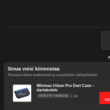
P
Sinua voisi kiinnostaa
Perustuu tähän tuotteeseen ja suosittuihin vaihtoehtoihin.
Winmau Urban Pro Dart Case –
dartskotelo
1
kpl
OSTETTU YHDESSÄ
Käytämme välttämättömiä evästeitä j
OS
sallia myös tilastointievästeet (Go