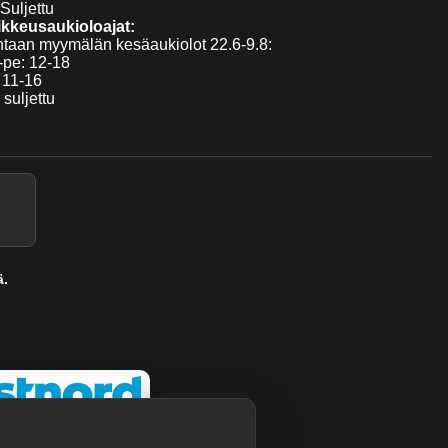
Suljettu
kkeusaukioloajat:
taan myymälän kesäaukiolot 22.6-9.8:
pe: 12-18
 11-16
 suljettu
ä.