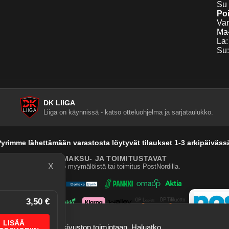
Su 
Poi
Van
Ma-
La:
Su:
DK LIIGA
Liiga on käynnissä - katso otteluohjelma ja sarjataulukko.
yrimme lähettämään varastosta löytyvät tilaukset 1-3 arkipäiväss
MAKSU- JA TOIMITUSTAVAT
X
Nouto myymälöistä tai toimitus PostNordilla.
3,50 €
LISÄÄ
a tallennustietoja sivuston toimintaan. Haluatko