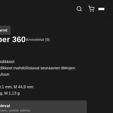
arret
per 360
Arvostelut (0)
pidikkeet
dikkeet mahdollistavat seuraavien tikkojen
uluun
40,1 mm, M 44,9 mm
 g, M 1,13 g
olevat
sen, poista valinta.