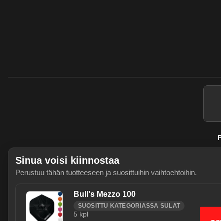
P
Sinua voisi kiinnostaa
Perustuu tähän tuotteeseen ja suosittuihin vaihtoehtoihin.
Bull's Mezzo 100
SUOSITTU KATEGORIASSA SULAT
5
kpl
Käytämme välttämättömiä evästeitä j