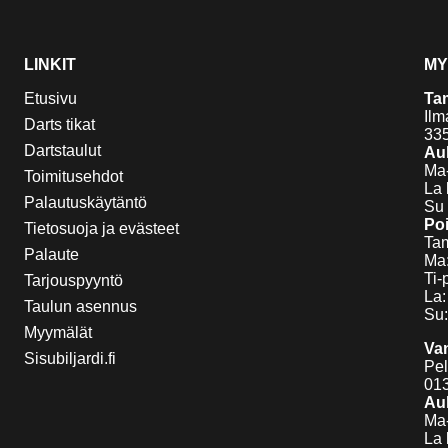
LINKIT
MY
Etusivu
Ta
Ilm
Darts tikat
33
Dartstaulut
Auk
Ma-
Toimitusehdot
La 
Palautuskäytäntö
Su 
Poi
Tietosuoja ja evästeet
Tam
Palaute
Ma:
Ti-
Tarjouspyyntö
La:
Taulun asennus
Su:
Myymälät
Va
Sisubiljardi.fi
Pel
01
Auk
Ma-
La 