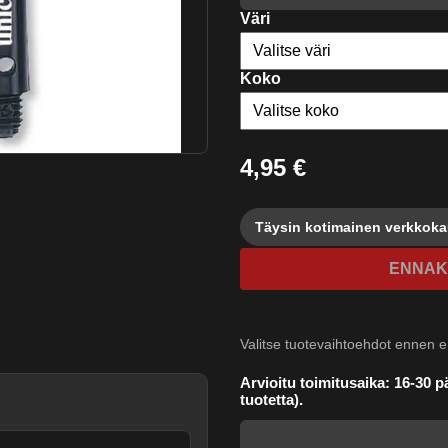
Väri
Koko
4,95 €
Täysin kotimainen verkkok
ENNAK
Valitse tuotevaihtoehdot ennen
e
Arvioitu toimitusaika: 16-30 pä
tuotetta).