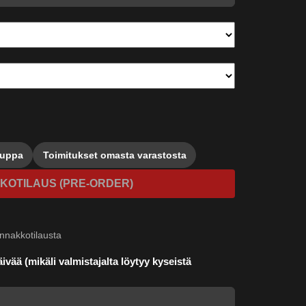
auppa
Toimitukset omasta varastosta
KOTILAUS (PRE-ORDER)
nnakkotilausta
ivää (mikäli valmistajalta löytyy kyseistä