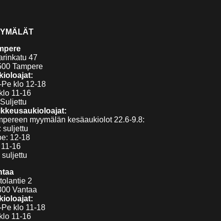
YMÄLÄT
mpere
arinkatu 47
500 Tampere
ioloajat:
Pe klo 12-18
klo 11-16
Suljettu
kkeusaukioloajat:
pereen myymälän kesäaukiolot 22.6-9.8:
 suljettu
pe: 12-18
 11-16
 suljettu
ntaa
tolantie 2
300 Vantaa
ioloajat:
Pe klo 11-18
klo 11-16