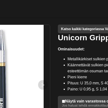
Katso kaikki kategoriassa V
Unicorn Grip
Ominaisuudet:
Metallikärkiset sulkien 
Käännettävät sulkien pi
esteettömän osuman ta
Pieni kierre
Pituus: U 35,0 mm, S 
>
Paino: U 0,95 g, S 1,04
Näytä vain varastossa 
Jos haluat tehdä ennakkotilauk