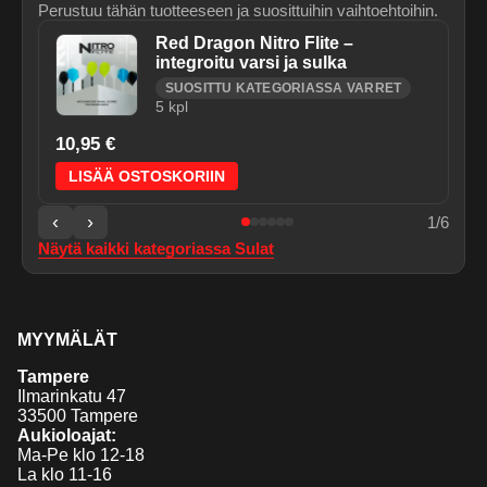
Perustuu tähän tuotteeseen ja suosittuihin vaihtoehtoihin.
Red Dragon Nitro Flite –
integroitu varsi ja sulka
SUOSITTU KATEGORIASSA VARRET
5
kpl
10,95 €
LISÄÄ OSTOSKORIIN
‹
›
1
/
6
Näytä kaikki kategoriassa
Sulat
MYYMÄLÄT
Tampere
Ilmarinkatu 47
33500 Tampere
Aukioloajat:
Ma-Pe klo 12-18
La klo 11-16