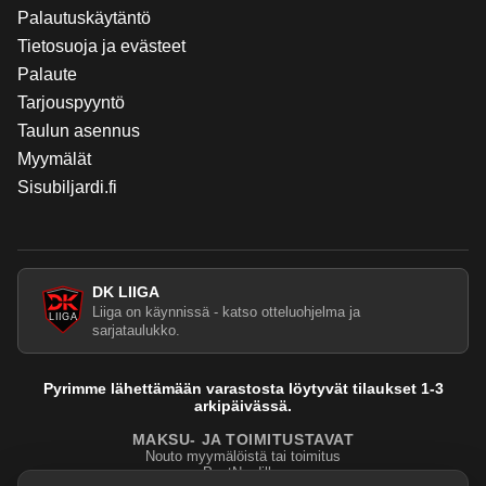
Palautuskäytäntö
Tietosuoja ja evästeet
Palaute
Tarjouspyyntö
Taulun asennus
Myymälät
Sisubiljardi.fi
DK LIIGA
Liiga on käynnissä - katso otteluohjelma ja
sarjataulukko.
Pyrimme lähettämään varastosta löytyvät tilaukset 1-3
arkipäivässä.
MAKSU- JA TOIMITUSTAVAT
Nouto myymälöistä tai toimitus
PostNordilla.
Evasteasetukset