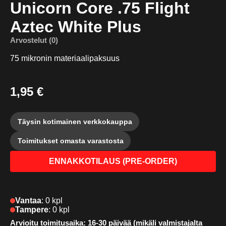
Unicorn Core .75 Flight
Aztec White Plus
Arvostelut (0)
75 mikronin materiaalipaksuus
1,95 €
Täysin kotimainen verkkokauppa
Toimitukset omasta varastosta
ENNAKKOTILAUS (PRE-ORDER)
Vantaa
:
0 kpl
Tampere
:
0 kpl
Arvioitu toimitusaika: 16-30 päivää (mikäli valmistajalta