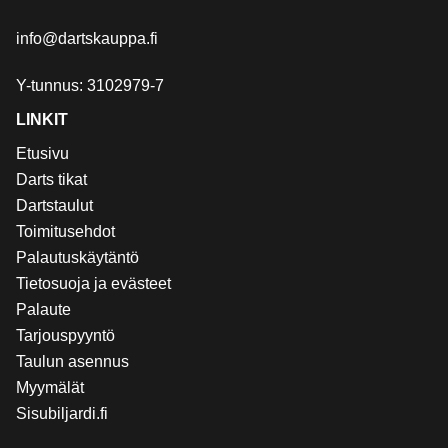
info@dartskauppa.fi
Y-tunnus: 3102979-7
LINKIT
Etusivu
Darts tikat
Dartstaulut
Toimitusehdot
Palautuskäytäntö
Tietosuoja ja evästeet
Palaute
Tarjouspyyntö
Taulun asennus
Myymälät
Sisubiljardi.fi