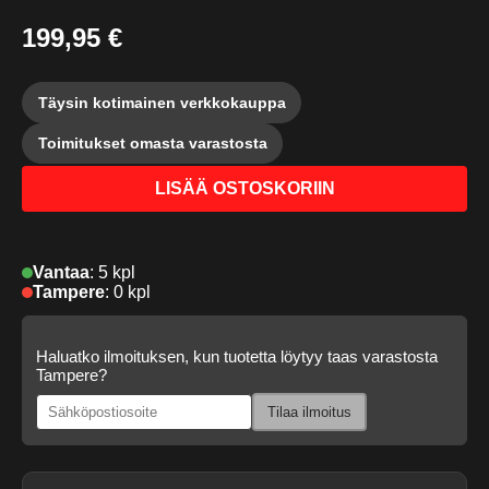
199,95 €
Täysin kotimainen verkkokauppa
Toimitukset omasta varastosta
LISÄÄ OSTOSKORIIN
Vantaa
:
5 kpl
Tampere
:
0 kpl
Haluatko ilmoituksen, kun tuotetta löytyy taas varastosta
Tampere?
Tilaa ilmoitus