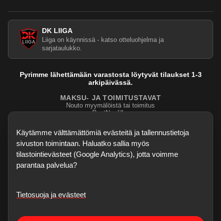
DK LIIGA
Liiga on käynnissä - katso otteluohjelma ja
sarjataulukko.
Pyrimme lähettämään varastosta löytyvät tilaukset 1-3
arkipäivässä.
MAKSU- JA TOIMITUSTAVAT
Nouto myymälöistä tai toimitus
PostNordilla.
Evasteasetukset
Käytämme välttämättömiä evästeitä ja tallennustietoja
sivuston toimintaan. Haluatko sallia myös
tilastointievästeet (Google Analytics), jotta voimme
parantaa palvelua?
Tietosuoja ja evästeet
©
2026
Dartskauppa
. Kaikki oikeudet pidätetään.
Sisubiljardi.fi