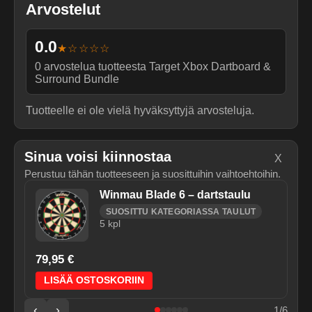
Arvostelut
0.0
★☆☆☆☆
0
arvostelua tuotteesta
Target Xbox Dartboard &
Surround Bundle
Tuotteelle ei ole vielä hyväksyttyjä arvosteluja.
Sinua voisi kiinnostaa
X
Perustuu tähän tuotteeseen ja suosittuihin vaihtoehtoihin.
Winmau Blade 6 – dartstaulu
SUOSITTU KATEGORIASSA TAULUT
5
kpl
79,95 €
LISÄÄ OSTOSKORIIN
‹
›
1
/
6