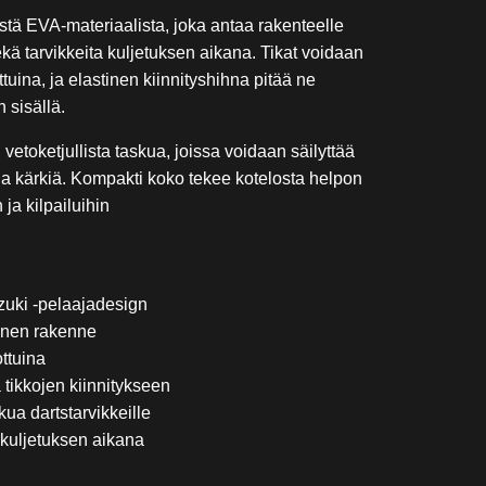
stä EVA-materiaalista, joka antaa rakenteelle
ekä tarvikkeita kuljetuksen aikana. Tikat voidaan
ttuina, ja elastinen kiinnityshihna pitää ne
n sisällä.
vetoketjullista taskua, joissa voidaan säilyttää
 ja kärkiä. Kompakti koko tekee kotelosta helpon
 ja kilpailuihin
uki -pelaajadesign
inen rakenne
ottuina
 tikkojen kiinnitykseen
kua dartstarvikkeille
 kuljetuksen aikana