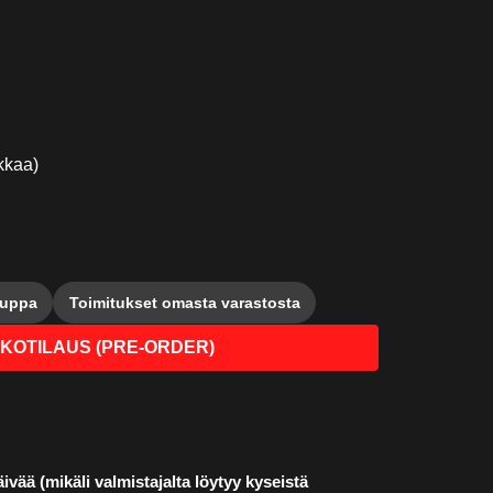
ikkaa)
auppa
Toimitukset omasta varastosta
KOTILAUS (PRE-ORDER)
ivää (mikäli valmistajalta löytyy kyseistä