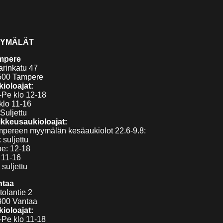
YMÄLÄT
mpere
arinkatu 47
500 Tampere
ioloajat:
Pe klo 12-18
klo 11-16
Suljettu
kkeusaukioloajat:
pereen myymälän kesäaukiolot 22.6-9.8:
 suljettu
pe: 12-18
 11-16
 suljettu
ntaa
tolantie 2
300 Vantaa
ioloajat:
Pe klo 11-18