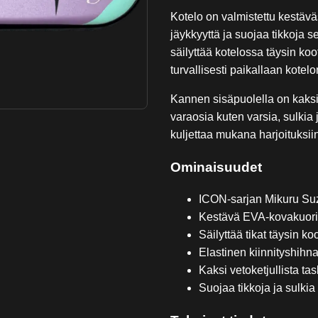
Kotelo on valmistettu kestävä
jäykkyyttä ja suojaa tikkoja s
säilyttää kotelossa täysin koo
turvallisesti paikallaan kotelo
Kannen sisäpuolella on kaksi 
varaosia kuten varsia, sulkia
kuljettaa mukana harjoituksiin
Ominaisuudet
ICON-sarjan Mikuru Suz
Kestävä EVA-kovakuor
Säilyttää tikat täysin ko
Elastinen kiinnityshihna
Kaksi vetoketjullista tas
Suojaa tikkoja ja sulkia