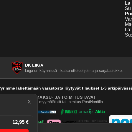
La 
Su 
Poi
Van
Ma-
La:
Su:
DK LIIGA
Liiga on käynnissä - katso otteluohjelma ja sarjataulukko.
yrimme lähettämään varastosta löytyvät tilaukset 1-3 arkipäiväss
MAKSU- JA TOIMITUSTAVAT
X
Nouto myymälöistä tai toimitus PostNordilla.
12,95 €