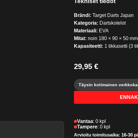
Tekniset tiedot
Brändi:
Target Darts Japan
Kategoria:
Dartskotelot
Materiaali:
EVA
Mitat:
noin 180 × 90 × 50 mm
Kapasiteetti:
1 tikkasetti (3 t
29,95 €
Täysin kotimainen verkkok
ENNAK
Vantaa
:
0 kpl
Tampere
:
0 kpl
Arvioitu toimitusaika: 16-30 pä