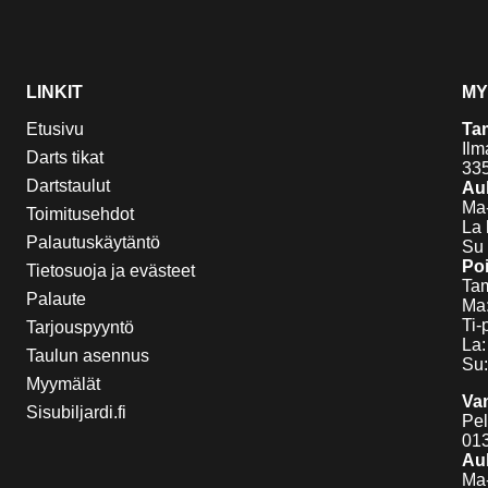
LINKIT
MY
Etusivu
Ta
Ilm
Darts tikat
33
Dartstaulut
Auk
Ma-
Toimitusehdot
La 
Palautuskäytäntö
Su 
Poi
Tietosuoja ja evästeet
Tam
Palaute
Ma:
Ti-
Tarjouspyyntö
La:
Taulun asennus
Su:
Myymälät
Va
Sisubiljardi.fi
Pel
01
Auk
Ma-