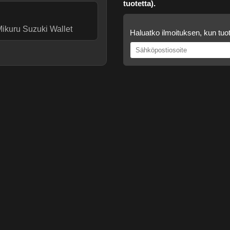
tuotetta).
ikuru Suzuki Wallet
Haluatko ilmoituksen, kun tuot
.