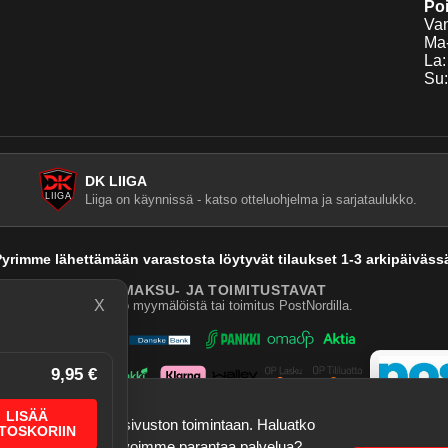
Poi
Van
Ma-
La:
Su:
DK LIIGA
Liiga on käynnissä - katso otteluohjelma ja sarjataulukko.
yrimme lähettämään varastosta löytyvät tilaukset 1-3 arkipäiväss
MAKSU- JA TOIMITUSTAVAT
X
Nouto myymälöistä tai toimitus PostNordilla.
9,95 €
LISÄÄ
a tallennustietoja sivuston toimintaan. Haluatko
TOSKORIIN
ogle Analytics), jotta voimme parantaa palvelua?