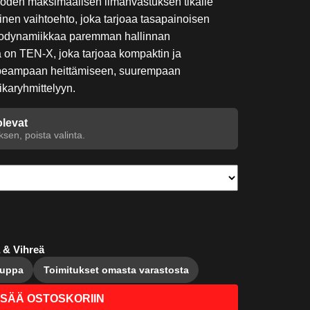
 luoden maksimaalisen ilmanvastuksen tikalle
nen vaihtoehto, joka tarjoaa tasapainoisen
erodynamiikkaa paremman hallinnan
a on TEN-X, joka tarjoaa kompaktin ja
peampaan heittämiseen, suurempaan
ikaryhmittelyyn.
olevat
sen, poista valinta.
 & Vihreä
auppa
Toimitukset omasta varastosta
ISÄÄ OSTOSKORIIN