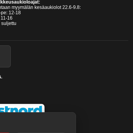
kkeusaukioloajat:
taan myymälän kesäaukiolot 22.6-9.8:
pe: 12-18
 11-16
 suljettu
ä.