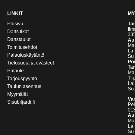
LINKIT
MY
Etusivu
Ta
Ilm
Darts tikat
33
Dartstaulut
Auk
Ma-
Toimitusehdot
La 
Palautuskäytäntö
Su 
Poi
Tietosuoja ja evästeet
Tam
Palaute
Ma:
Ti-
Tarjouspyyntö
La:
Taulun asennus
Su:
Myymälät
Va
Sisubiljardi.fi
Pel
01
Auk
Ma-
La 
Su 