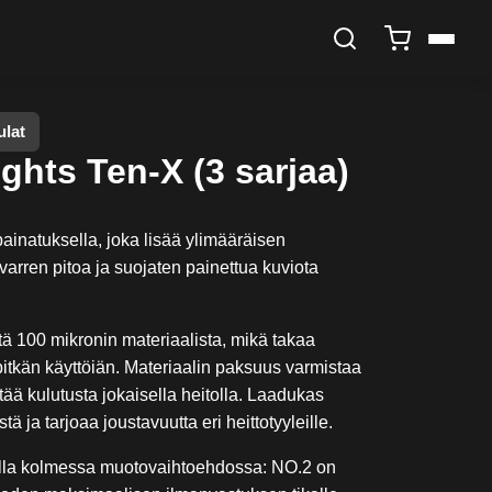
ulat
ights Ten-X (3 sarjaa)
painatuksella, joka lisää ylimääräisen
arren pitoa ja suojaten painettua kuviota
tä 100 mikronin materiaalista, mikä takaa
itkän käyttöiän. Materiaalin paksuus varmistaa
tää kulutusta jokaisella heitolla. Laadukas
ä ja tarjoaa joustavuutta eri heittotyyleille.
villa kolmessa muotovaihtoehdossa: NO.2 on