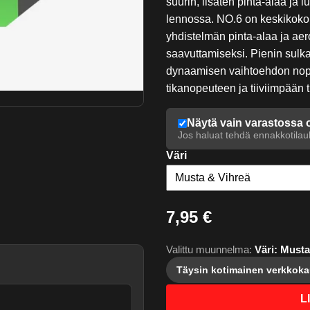
suurin, lisäten pinta-alaa ja
lennossa. NO.6 on keskikokoi
yhdistelmän pinta-alaa ja a
saavuttamiseksi. Pienin sulk
dynaamisen vaihtoehdon no
tikanopeuteen ja tiiviimpään t
Näytä vain varastossa 
Jos haluat tehdä ennakkotilauk
Väri
7,95 €
Valittu muunnelma:
Väri: Musta
Täysin kotimainen verkkok
L