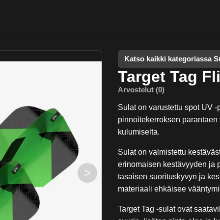
Katso kaikki kategoriassa S
Target Tag Fl
Arvostelut (0)
Sulat on varustettu spot UV -
pinnoitekerroksen parantaen v
kulumiselta.
Sulat on valmistettu kestäväs
erinomaisen kestävyyden ja p
>
tasaisen suorituskyvyn ja kes
materiaali ehkäisee vääntymist
Target Tag -sulat ovat saata