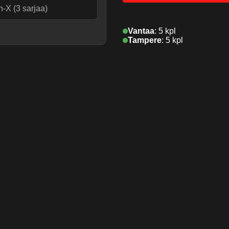
n-X (3 sarjaa)
Vantaa
:
5 kpl
.
Tampere
:
5 kpl