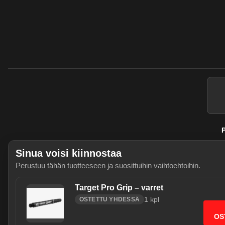
P
Sinua voisi kiinnostaa
Perustuu tähän tuotteeseen ja suosittuihin vaihtoehtoihin.
Target Pro Grip – varret
1
kpl
OSTETTU YHDESSÄ
Käytämme välttämättömiä evästeitä j
OS
sallia myös tilastointievästeet (Go