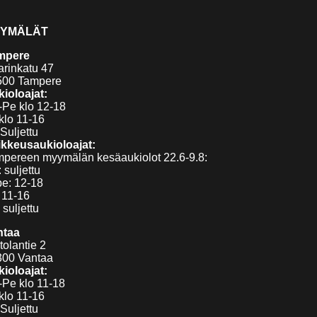
YMÄLÄT
mpere
arinkatu 47
500 Tampere
ioloajat:
Pe klo 12-18
klo 11-16
Suljettu
kkeusaukioloajat:
pereen myymälän kesäaukiolot 22.6-9.8:
 suljettu
pe: 12-18
 11-16
 suljettu
ntaa
tolantie 2
300 Vantaa
ioloajat:
Pe klo 11-18
klo 11-16
Suljettu