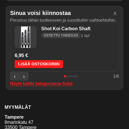
Sinua voisi kiinnostaa
X
Perustuu tähän tuotteeseen ja suosittuihin vaihtoehtoihin.
Shot Koi Carbon Shaft
1
kpl
OSTETTU YHDESSÄ
6,95 €
LISÄÄ OSTOSKORIIN
‹
›
1
/
6
Näytä kaikki kategoriassa
Sulat
MYYMÄLÄT
Tampere
Ilmarinkatu 47
33500 Tampere