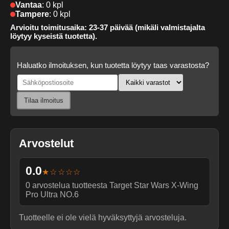
Vantaa
:
0 kpl
Tampere
:
0 kpl
Arvioitu toimitusaika: 23-37 päivää (mikäli valmistajalta
löytyy kyseistä tuotetta).
Haluatko ilmoituksen, kun tuotetta löytyy taas varastosta?
Tilaa ilmoitus
Arvostelut
0.0
★☆☆☆☆
0
arvostelua tuotteesta
Target Star Wars X-Wing
Pro Ultra NO.6
Tuotteelle ei ole vielä hyväksyttyjä arvosteluja.