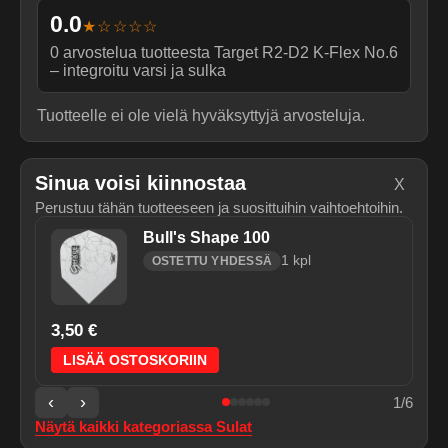
0.0
★☆☆☆☆
0
arvostelua tuotteesta
Target R2-D2 K-Flex No.6
– integroitu varsi ja sulka
Tuotteelle ei ole vielä hyväksyttyjä arvosteluja.
Sinua voisi kiinnostaa
X
Perustuu tähän tuotteeseen ja suosittuihin vaihtoehtoihin.
Bull's Shape 100
1
kpl
OSTETTU YHDESSÄ
3,50 €
LISÄÄ OSTOSKORIIN
‹
›
1
/
6
Näytä kaikki kategoriassa
Sulat