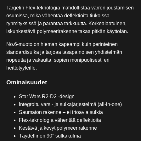
Targetin Flex-teknologia mahdollistaa varren joustamisen
osumissa, mikä vähentää deflektioita tiukoissa
ryhmityksissä ja parantaa tarkkuutta. Korkealaatuinen,
iskunkestävä polymeerirakenne takaa pitkän käyttöiän.
No.6-muoto on hieman kapeampi kuin perinteinen
standardisulka ja tarjoaa tasapainoisen yhdistelmän
nopeutta ja vakautta, sopien monipuolisesti eri
heittotyyleille.
Ominaisuudet
Star Wars R2-D2 -design
Integroitu varsi- ja sulkajärjestelmä (all-in-one)
Saumaton rakenne – ei irtoavia sulkia
Flex-teknologia vähentää deflektioita
Kestävä ja kevyt polymeerirakenne
Täydellinen 90° sulkakulma