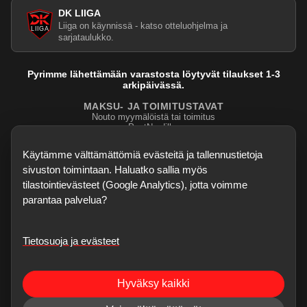
DK LIIGA
Liiga on käynnissä - katso otteluohjelma ja
sarjataulukko.
Pyrimme lähettämään varastosta löytyvät tilaukset 1-3
arkipäivässä.
MAKSU- JA TOIMITUSTAVAT
Nouto myymälöistä tai toimitus
PostNordilla.
Evasteasetukset
Käytämme välttämättömiä evästeitä ja tallennustietoja
sivuston toimintaan. Haluatko sallia myös
tilastointievästeet (Google Analytics), jotta voimme
parantaa palvelua?
Tietosuoja ja evästeet
©
2026
Dartskauppa
. Kaikki oikeudet pidätetään.
Sisubiljardi.fi
Hyväksy kaikki
Verkkokauppa on testivaiheessa - kaikki palaute, bugihavainnot ja
ominaisuusehdotukset ovat enemmän kuin tervetulleita. Korjaukset voivat