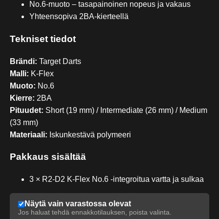
No.6-muoto – tasapainoinen nopeus ja vakaus
Yhteensopiva 2BA-kierteellä
Tekniset tiedot
Brändi:
Target Darts
Malli:
K-Flex
Muoto:
No.6
Kierre:
2BA
Pituudet:
Short (19 mm) / Intermediate (26 mm) / Medium
(33 mm)
Materiaali:
Iskunkestävä polymeeri
Pakkaus sisältää
3 × R2-D2 K-Flex No.6 -integroitua vartta ja sulkaa
Näytä vain varastossa olevat
Jos haluat tehdä ennakkotilauksen, poista valinta.