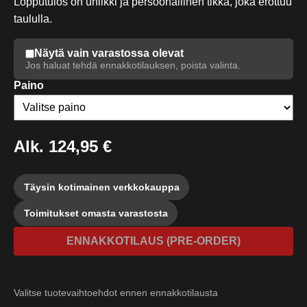
Lopputulos on uniikki ja persoonallinen tikka, joka erottuu
taululla.
Näytä vain varastossa olevat
Jos haluat tehdä ennakkotilauksen, poista valinta.
Paino
Alk.
124,95 €
Täysin kotimainen verkkokauppa
Toimitukset omasta varastosta
ENNAKKOTILAUS (PRE-ORDER)
Valitse tuotevaihtoehdot ennen
ennakkotilausta