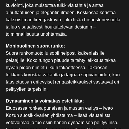
kuviointi, joka muistuttaa tuikkivia tähtiä ja antaa
ainutlaatuisen ja elegantin ilmeen. Keskiosaa koristaa
kaksoistimanttirengaskuvio, joka lisää hienostuneisuutta
ja luo visuaalisesti houkuttelevan designin –
toiminnallisuutta unohtamatta.
Monipuolinen suora runko:
Suora runkomuotoilu sopii helposti kaikenlaisille
pelaajille. Koko rungon pituudelta tehty leikkaus takaa
hyvän pidon niin etu- kuin takaotteessa. Takaosan
leikkaus korostaa vakautta ja tarjoaa sopivan pidon, kun
taas etuosan erilevyiset rengasleikkaukset vastaavat eri
pelityylien tarpeisiin.
Dynaaminen ja voimakas estetiikka:
Etuosassa rohkea punaisen ja mustan väritys – Iwao
Kozun suosikkivärien yhdistelmä – lisää visuaalista
vetovoimaa ja tuo esiin hänen dynaamisen pelityylinsä.