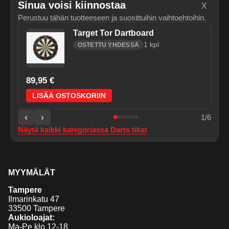
Sinua voisi kiinnostaa
X
Perustuu tähän tuotteeseen ja suosittuihin vaihtoehtoihin.
Target Tor Dartboard
1
kpl
OSTETTU YHDESSÄ
89,95 €
LISÄÄ OSTOSKORIIN
‹
›
1
/
6
Näytä kaikki kategoriassa
Darts tikat
MYYMÄLÄT
Tampere
Ilmarinkatu 47
33500 Tampere
Aukioloajat:
Ma-Pe klo 12-18