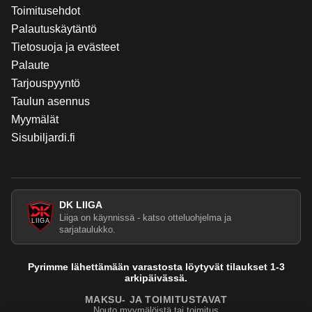
Toimitusehdot
Palautuskäytäntö
Tietosuoja ja evästeet
Palaute
Tarjouspyyntö
Taulun asennus
Myymälät
Sisubiljardi.fi
DK LIIGA
Liiga on käynnissä - katso otteluohjelma ja
sarjataulukko.
Pyrimme lähettämään varastosta löytyvät tilaukset 1-3
arkipäivässä.
MAKSU- JA TOIMITUSTAVAT
Nouto myymälöistä tai toimitus