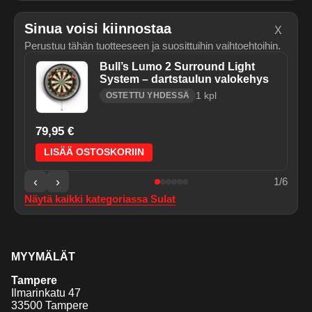
Sinua voisi kiinnostaa
X
Perustuu tähän tuotteeseen ja suosittuihin vaihtoehtoihin.
Bull’s Lumo 2 Surround Light
System – dartstaulun valokehys
1
kpl
OSTETTU YHDESSÄ
79,95 €
LISÄÄ OSTOSKORIIN
‹
›
1
/
6
Näytä kaikki kategoriassa
Sulat
MYYMÄLÄT
Tampere
Ilmarinkatu 47
33500 Tampere