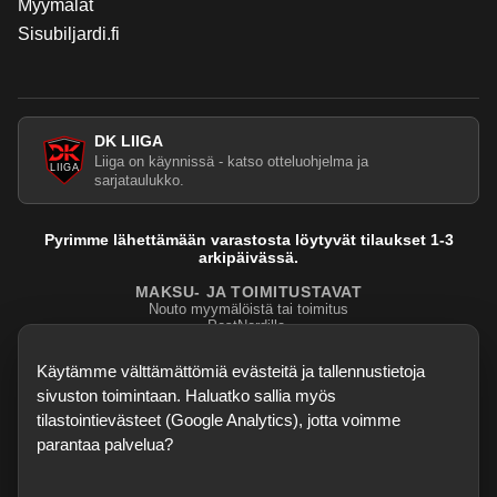
Myymälät
Sisubiljardi.fi
DK LIIGA
Liiga on käynnissä - katso otteluohjelma ja
sarjataulukko.
Pyrimme lähettämään varastosta löytyvät tilaukset 1-3
arkipäivässä.
MAKSU- JA TOIMITUSTAVAT
Nouto myymälöistä tai toimitus
PostNordilla.
Evasteasetukset
Käytämme välttämättömiä evästeitä ja tallennustietoja
sivuston toimintaan. Haluatko sallia myös
tilastointievästeet (Google Analytics), jotta voimme
parantaa palvelua?