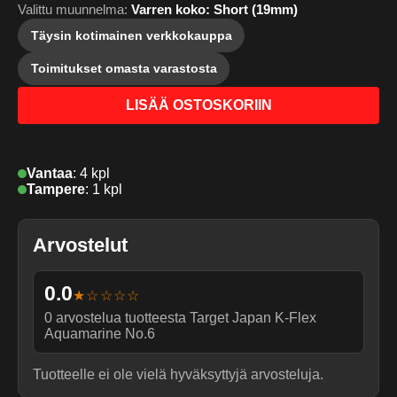
Valittu muunnelma:
Varren koko: Short (19mm)
Täysin kotimainen verkkokauppa
Toimitukset omasta varastosta
LISÄÄ OSTOSKORIIN
Vantaa
:
4 kpl
Tampere
:
1 kpl
Arvostelut
0.0
★☆☆☆☆
0
arvostelua tuotteesta
Target Japan K-Flex
Aquamarine No.6
Tuotteelle ei ole vielä hyväksyttyjä arvosteluja.