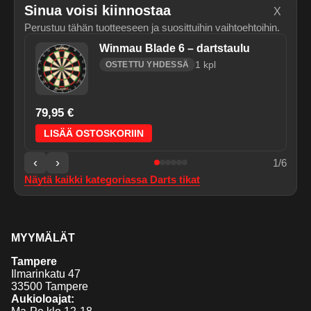
Sinua voisi kiinnostaa
X
Perustuu tähän tuotteeseen ja suosittuihin vaihtoehtoihin.
Winmau Blade 6 – dartstaulu
1
kpl
OSTETTU YHDESSÄ
79,95 €
LISÄÄ OSTOSKORIIN
‹
›
1
/
6
Näytä kaikki kategoriassa
Darts tikat
MYYMÄLÄT
Tampere
Ilmarinkatu 47
33500 Tampere
Aukioloajat: