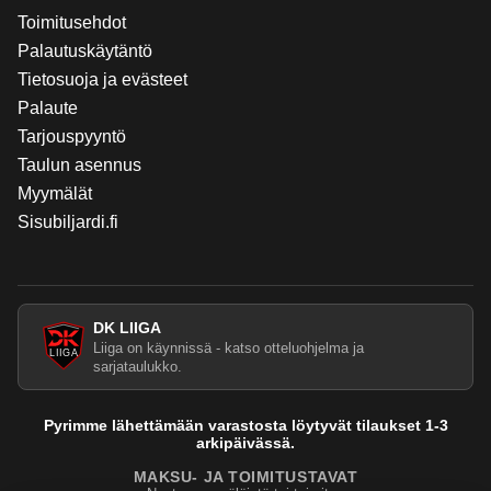
Toimitusehdot
Palautuskäytäntö
Tietosuoja ja evästeet
Palaute
Tarjouspyyntö
Taulun asennus
Myymälät
Sisubiljardi.fi
DK LIIGA
Liiga on käynnissä - katso otteluohjelma ja
sarjataulukko.
Pyrimme lähettämään varastosta löytyvät tilaukset 1-3
arkipäivässä.
MAKSU- JA TOIMITUSTAVAT