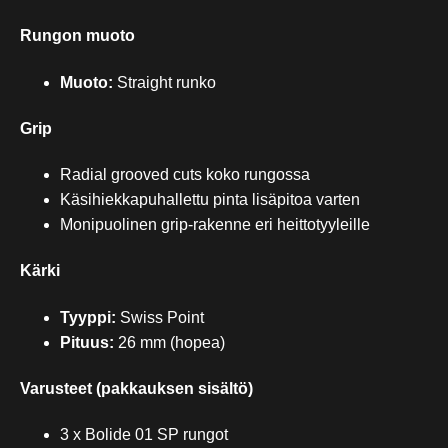
Rungon muoto
Muoto:
Straight runko
Grip
Radial grooved cuts koko rungossa
Käsihiekkapuhallettu pinta lisäpitoa varten
Monipuolinen grip-rakenne eri heittotyyleille
Kärki
Tyyppi:
Swiss Point
Pituus:
26 mm (hopea)
Varusteet (pakkauksen sisältö)
3 x Bolide 01 SP rungot