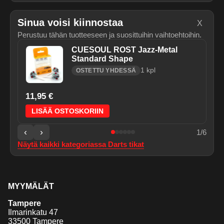
Sinua voisi kiinnostaa
X
Perustuu tähän tuotteeseen ja suosittuihin vaihtoehtoihin.
CUESOUL ROST Jazz-Metal
Standard Shape
1
kpl
OSTETTU YHDESSÄ
11,95 €
LISÄÄ OSTOSKORIIN
‹
›
1
/
6
Näytä kaikki kategoriassa
Darts tikat
MYYMÄLÄT
Tampere
Ilmarinkatu 47
33500 Tampere