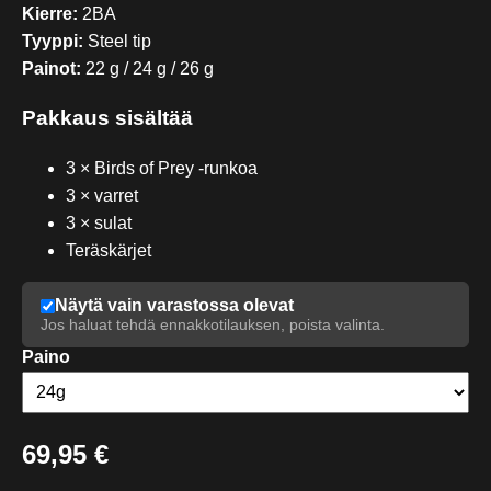
Kierre:
2BA
Tyyppi:
Steel tip
Painot:
22 g / 24 g / 26 g
Pakkaus sisältää
3 × Birds of Prey -runkoa
3 × varret
3 × sulat
Teräskärjet
Näytä vain varastossa olevat
Jos haluat tehdä ennakkotilauksen, poista valinta.
Paino
69,95 €