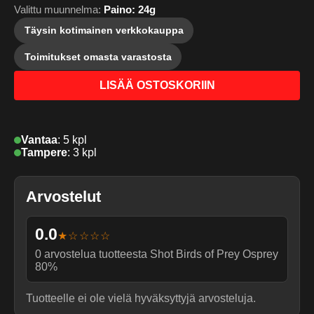
Valittu muunnelma:
Paino: 24g
Täysin kotimainen verkkokauppa
Toimitukset omasta varastosta
LISÄÄ OSTOSKORIIN
Vantaa
:
5 kpl
Tampere
:
3 kpl
Arvostelut
0.0
★☆☆☆☆
0
arvostelua tuotteesta
Shot Birds of Prey Osprey
80%
Tuotteelle ei ole vielä hyväksyttyjä arvosteluja.