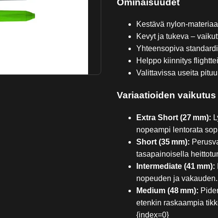
Ominaisuudet
Kestävä nylon‑materiaa
Kevyt ja tukeva – vaiku
Yhteensopiva standardi
Helppo kiinnitys flightte
Valittavissa useita pituu
Variaatioiden vaikutus
Extra Short (27 mm):
L
nopeampi lentorata sopii
Short (35 mm):
Perusvai
tasapainoisella heittotu
Intermediate (41 mm):
nopeuden ja vakauden.
Medium (48 mm):
Pidem
etenkin raskaampia tikk
{index=0}