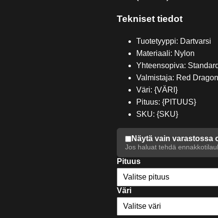
Tekniset tiedot
Tuotetyyppi: Dartvarsi
Materiaali: Nylon
Yhteensopiva: Standard
Valmistaja: Red Drago
Väri: {VÄRI}
Pituus: {PITUUS}
SKU: {SKU}
Näytä vain varastossa 
Jos haluat tehdä ennakkotilauk
Pituus
Väri