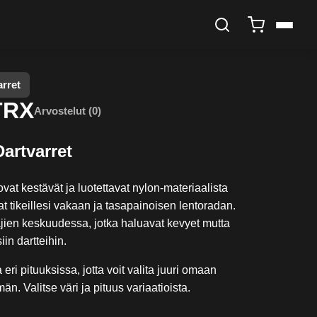
arret
TRX
Arvostelut (0)
artvarret
at kestävät ja luotettavat nylon‑materiaalista
vat tikeillesi vakaan ja tasapainoisen lentoradan.
ajien keskuudessa, jotka haluavat kevyet mutta
iin dartteihin.
eri pituuksissa, jotta voit valita juuri omaan
män. Valitse väri ja pituus variaatioista.