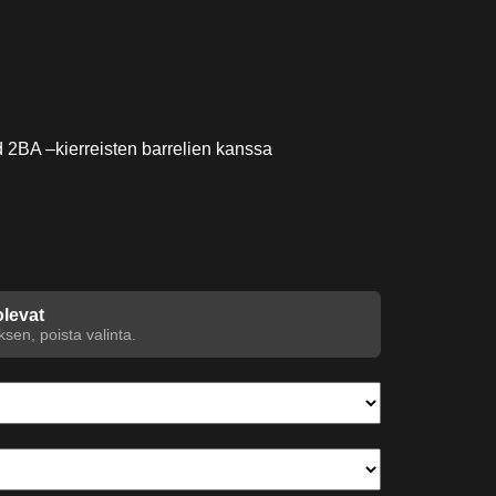
 2BA –kierreisten barrelien kanssa
n
olevat
sen, poista valinta.