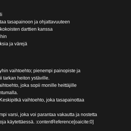
li
ttaa tasapainoon ja ohjattavuuteen
kokoisten darttien kanssa
ihin
ksia ja värejä
yhin vaihtoehto; pienempi painopiste ja
 tarkan heiton ystäville.
htoehto, joka sopii monille heittäjille
ntumalla.
Keskipitkä vaihtoehto, joka tasapainottaa
pi varsi, joka voi parantaa vakautta ja nostetta
oja käytettäessä. :contentReference[oaicite:0]