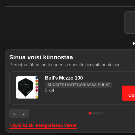
P
Sinua voisi kiinnostaa
Perustuu tähän tuotteeseen ja suosittuihin vaihtoehtoihin.
Bull's Mezzo 100
SUOSITTU KATEGORIASSA SULAT
5
kpl
Käytämme välttämättömiä evästeitä j
OS
sallia myös tilastointievästeet (Go
Evasteasetukset
‹
›
Tietosuoja ja evästeet
Verkkokauppa on testivaiheessa - kaikki pal
Näytä kaikki kategoriassa
Varret