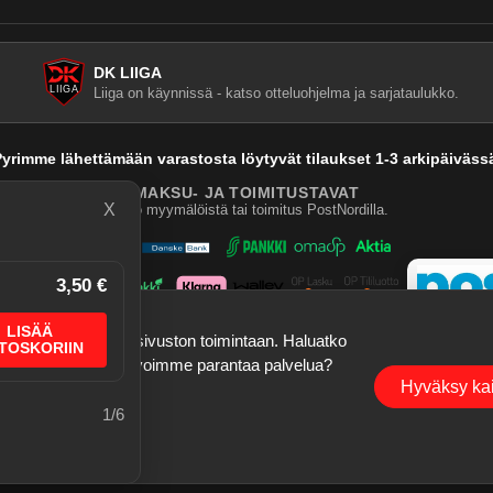
DK LIIGA
Liiga on käynnissä - katso otteluohjelma ja sarjataulukko.
yrimme lähettämään varastosta löytyvät tilaukset 1-3 arkipäiväss
MAKSU- JA TOIMITUSTAVAT
X
Nouto myymälöistä tai toimitus PostNordilla.
3,50 €
LISÄÄ
a tallennustietoja sivuston toimintaan. Haluatko
TOSKORIIN
ogle Analytics), jotta voimme parantaa palvelua?
©
2026
Dartskauppa
. Kaikki oikeudet pidätetään.
Hyväksy kai
1
/
6
Sisubiljardi.fi
aute, bugihavainnot ja ominaisuusehdotukset ovat enemmän kuin tervetulleita. Korja