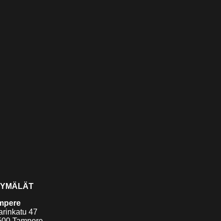
YMÄLÄT
mpere
arinkatu 47
500 Tampere