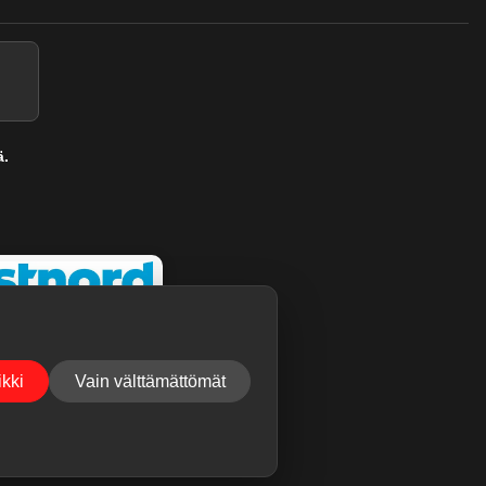
ä.
kki
Vain välttämättömät
ukset voivat tulla nopeastikin.
Jätä palaute
.