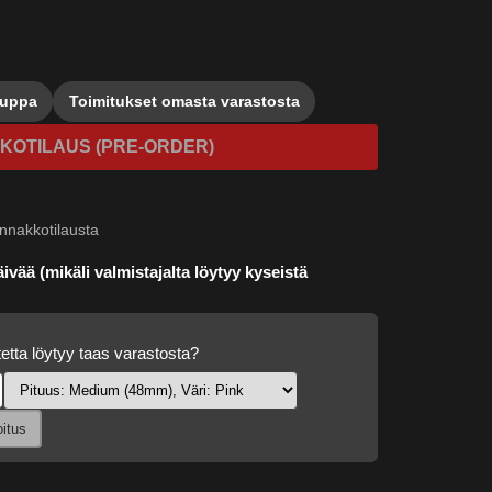
auppa
Toimitukset omasta varastosta
KOTILAUS (PRE-ORDER)
nnakkotilausta
ivää (mikäli valmistajalta löytyy kyseistä
etta löytyy taas varastosta?
oitus