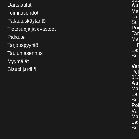
Dartstaulut
Auk
Ma-
Toimitusehdot
La 
Palautuskäytäntö
Su 
Poi
Tietosuoja ja evästeet
Tam
Palaute
Ma:
Ti-
Tarjouspyyntö
La:
Taulun asennus
Su:
Myymälät
Va
Sisubiljardi.fi
Pel
01
Auk
Ma-
La 
Su 
Poi
Van
Ma-
La:
Su: