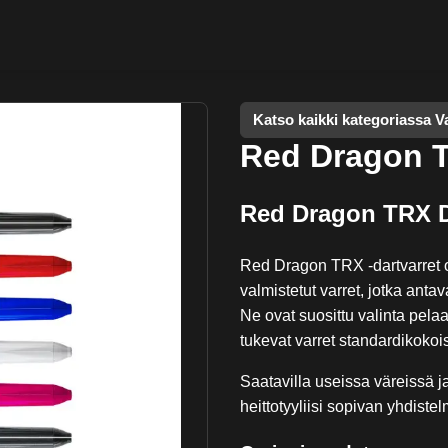
Katso kaikki kategoriassa V
Red Dragon 
Red Dragon TRX D
Red Dragon TRX -dartvarret ov
valmistetut varret, jotka anta
Ne ovat suosittu valinta pela
tukevat varret standardikokois
Saatavilla useissa väreissä ja 
heittotyyliisi sopivan yhdistel