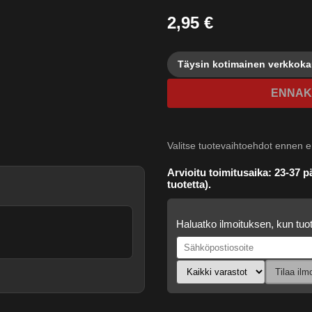
2,95 €
Täysin kotimainen verkkok
ENNAK
Valitse tuotevaihtoehdot ennen
e
Arvioitu toimitusaika: 23-37 pä
tuotetta).
Haluatko ilmoituksen, kun tuot
Tilaa ilm
.