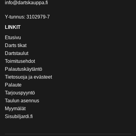
info@dartskauppa.fi
Y-tunnus: 3102979-7
LINKIT
Etusivu
Darts tikat
Dartstaulut
Toimitusehdot
Palautuskäytäntö
Tietosuoja ja evästeet
Palaute
Tarjouspyyntö
Taulun asennus
Myymälät
Sisubiljardi.fi