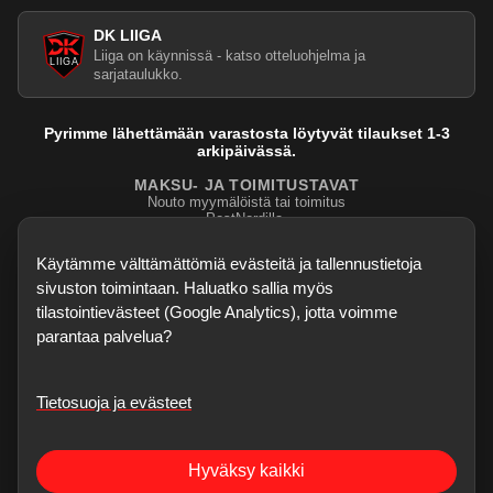
DK LIIGA
Liiga on käynnissä - katso otteluohjelma ja
sarjataulukko.
Pyrimme lähettämään varastosta löytyvät tilaukset 1-3
arkipäivässä.
MAKSU- JA TOIMITUSTAVAT
Nouto myymälöistä tai toimitus
PostNordilla.
Evasteasetukset
Käytämme välttämättömiä evästeitä ja tallennustietoja
sivuston toimintaan. Haluatko sallia myös
tilastointievästeet (Google Analytics), jotta voimme
parantaa palvelua?
Tietosuoja ja evästeet
©
2026
Dartskauppa
. Kaikki oikeudet pidätetään.
Sisubiljardi.fi
Hyväksy kaikki
Verkkokauppa on testivaiheessa - kaikki palaute, bugihavainnot ja