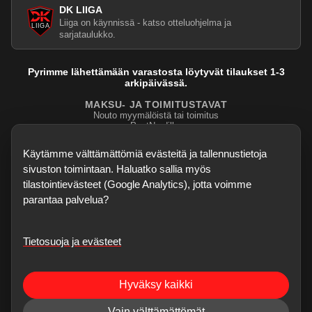
DK LIIGA
Liiga on käynnissä - katso otteluohjelma ja
sarjataulukko.
Pyrimme lähettämään varastosta löytyvät tilaukset 1-3
arkipäivässä.
MAKSU- JA TOIMITUSTAVAT
Nouto myymälöistä tai toimitus
PostNordilla.
Evasteasetukset
Käytämme välttämättömiä evästeitä ja tallennustietoja
sivuston toimintaan. Haluatko sallia myös
tilastointievästeet (Google Analytics), jotta voimme
parantaa palvelua?
Tietosuoja ja evästeet
©
2026
Dartskauppa
. Kaikki oikeudet pidätetään.
Sisubiljardi.fi
Hyväksy kaikki
Verkkokauppa on testivaiheessa - kaikki palaute, bugihavainnot ja
ominaisuusehdotukset ovat enemmän kuin tervetulleita. Korjaukset voivat
Vain välttämättömät