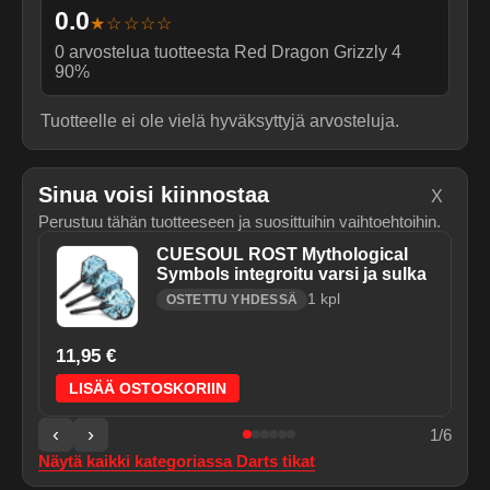
0.0
★☆☆☆☆
0
arvostelua tuotteesta
Red Dragon Grizzly 4
90%
Tuotteelle ei ole vielä hyväksyttyjä arvosteluja.
Sinua voisi kiinnostaa
X
Perustuu tähän tuotteeseen ja suosittuihin vaihtoehtoihin.
CUESOUL ROST Mythological
Symbols integroitu varsi ja sulka
1
kpl
OSTETTU YHDESSÄ
11,95 €
LISÄÄ OSTOSKORIIN
‹
›
1
/
6
Näytä kaikki kategoriassa
Darts tikat