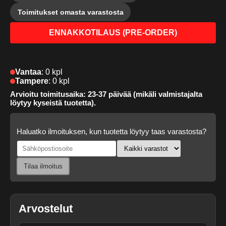
Toimitukset omasta varastosta
ENNAKKOTILAUS (PRE-ORDER)
Vantaa
:
0 kpl
Tampere
:
0 kpl
Arvioitu toimitusaika: 23-37 päivää (mikäli valmistajalta
löytyy kyseistä tuotetta).
Haluatko ilmoituksen, kun tuotetta löytyy taas varastosta?
Tilaa ilmoitus
Arvostelut