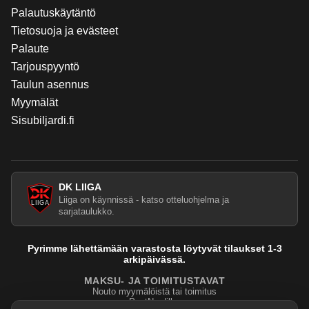
Palautuskäytäntö
Tietosuoja ja evästeet
Palaute
Tarjouspyyntö
Taulun asennus
Myymälät
Sisubiljardi.fi
DK LIIGA
Liiga on käynnissä - katso otteluohjelma ja
sarjataulukko.
Pyrimme lähettämään varastosta löytyvät tilaukset 1-3
arkipäivässä.
MAKSU- JA TOIMITUSTAVAT
Nouto myymälöistä tai toimitus
PostNordilla.