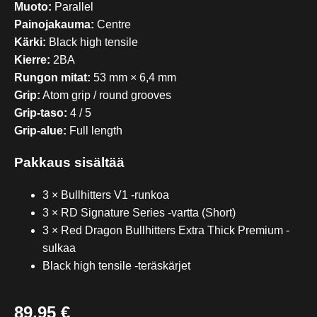
Muoto:
Parallel
Painojakauma:
Centre
Kärki:
Black high tensile
Kierre:
2BA
Rungon mitat:
53 mm × 6,4 mm
Grip:
Atom grip / round grooves
Grip-taso:
4 / 5
Grip-alue:
Full length
Pakkaus sisältää
3 × Bullhitters V1 -runkoa
3 × RD Signature Series -vartta (Short)
3 × Red Dragon Bullhitters Extra Thick Premium -
sulkaa
Black high tensile -teräskärjet
89,95 €