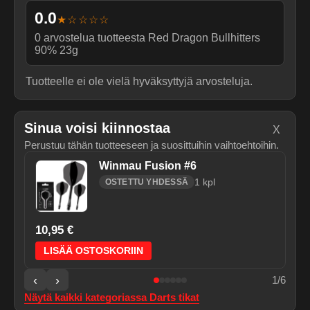
0.0
★☆☆☆☆
0
arvostelua tuotteesta
Red Dragon Bullhitters
90% 23g
Tuotteelle ei ole vielä hyväksyttyjä arvosteluja.
Sinua voisi kiinnostaa
X
Perustuu tähän tuotteeseen ja suosittuihin vaihtoehtoihin.
Winmau Fusion #6
1
kpl
OSTETTU YHDESSÄ
10,95 €
LISÄÄ OSTOSKORIIN
‹
›
1
/
6
Näytä kaikki kategoriassa
Darts tikat