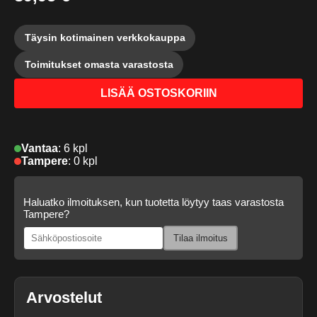
Täysin kotimainen verkkokauppa
Toimitukset omasta varastosta
LISÄÄ OSTOSKORIIN
Vantaa
:
6 kpl
Tampere
:
0 kpl
Haluatko ilmoituksen, kun tuotetta löytyy taas varastosta
Tampere?
Tilaa ilmoitus
Arvostelut