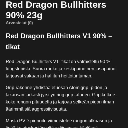
Red Dragon Bullhitters
90% 23g
Arvostelut (0)
Red Dragon Bullhitters V1 90% –
tikat
Red Dragon Bullhitters V1 -tikat on valmistettu 90 %
tungstenista. Suora runko ja keskipainoinen tasapaino
tarjoavat vakaan ja hallitun heittotuntuman.
Grip-rakenne yhdistää etuosan Atom grip -pidon ja
takaosan tarkasti jyrsityn ring grip -alueen. Grip kulkee
koko rungon pituudella ja tarjoaa selkeän pidon ilman
äärimmäistä aggressiivisuutta.
Musta PVD-pinnoite viimeistelee rungon ulkoasun ja
lisää kulutuskestävyyttä aktiivisessa käytössä.