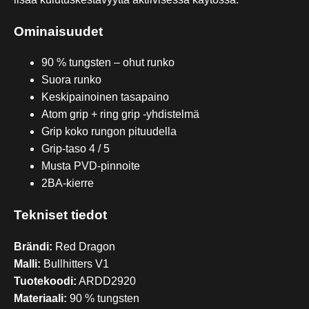
Ominaisuudet
90 % tungsten – ohut runko
Suora runko
Keskipainoinen tasapaino
Atom grip + ring grip -yhdistelmä
Grip koko rungon pituudella
Grip-taso 4 / 5
Musta PVD-pinnoite
2BA-kierre
Tekniset tiedot
Brändi:
Red Dragon
Malli:
Bullhitters V1
Tuotekoodi:
ARDD2920
Materiaali:
90 % tungsten