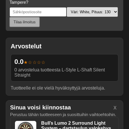
Tampere?
Tilaa ilmoitus
Arvostelut
0.0
★☆☆☆☆
0
arvostelua tuotteesta
L-Style L-Shaft Silent
Straight
Tuotteelle ei ole vielä hyväksyttyjä arvosteluja.
Sinua voisi kiinnostaa
X
Perustuu tähän tuotteeseen ja suosittuihin vaihtoehtoihin.
Bull’s Lumo 2 Surround Light
System – dartstaulun valokehys