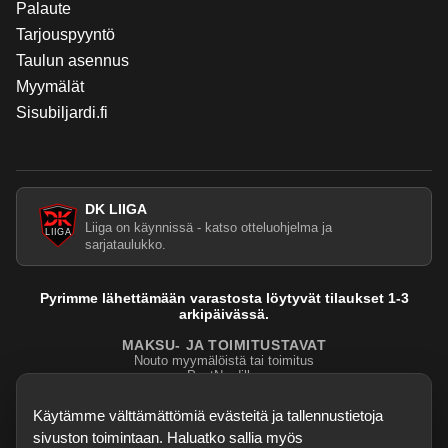
Palaute
Tarjouspyyntö
Taulun asennus
Myymälät
Sisubiljardi.fi
DK LIIGA
Liiga on käynnissä - katso otteluohjelma ja
sarjataulukko.
Pyrimme lähettämään varastosta löytyvät tilaukset 1-3
arkipäivässä.
MAKSU- JA TOIMITUSTAVAT
Nouto myymälöistä tai toimitus
PostNordilla.
Evasteasetukset
Käytämme välttämättömiä evästeitä ja tallennustietoja
sivuston toimintaan. Haluatko sallia myös