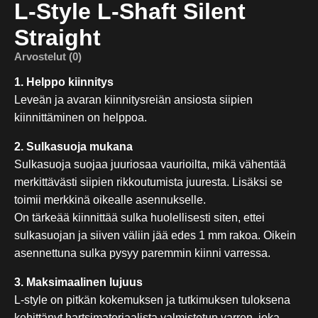
L-Style L-Shaft Silent
Straight
Arvostelut (0)
1. Helppo kiinnitys
Leveän ja avaran kiinnitysreiän ansiosta siipien
kiinnittäminen on helppoa.
2. Sulkasuoja mukana
Sulkasuoja suojaa juuriosaa vaurioilta, mikä vähentää
merkittävästi siipien rikkoutumista juuresta. Lisäksi se
toimii merkkinä oikealle asennukselle.
On tärkeää kiinnittää sulka huolellisesti siten, ettei
sulkasuojan ja siiven väliin jää edes 1 mm rakoa. Oikein
asennettuna sulka pysyy paremmin kiinni varressa.
3. Maksimaalinen lujuus
L-style on pitkän kokemuksen ja tutkimuksen tuloksena
kehittänyt hartsimateriaalista valmistetun varren, joka