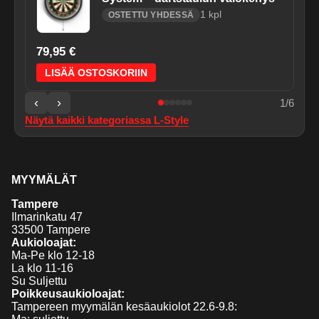
1
kpl
OSTETTU YHDESSÄ
79,95 €
LISÄÄ OSTOSKORIIN
‹
›
1
/
6
Näytä kaikki kategoriassa
L-Style
MYYMÄLÄT
Tampere
Ilmarinkatu 47
33500 Tampere
Aukioloajat:
Ma-Pe klo 12-18
La klo 11-16
Su Suljettu
Poikkeusaukioloajat:
Tampereen myymälän kesäaukiolot 22.6-9.8: