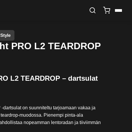
-Style
ight PRO L2 TEARDROP
 PRO L2 TEARDROP – dartsulat
artsulat on suunniteltu tarjoamaan vakaa ja
sa teardrop-muodossa. Pienempi pinta-ala
mahdollistaa nopeamman lentoradan ja tiiviimmän