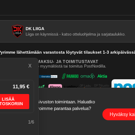
DK LIIGA
Liiga on käynnissä - katso otteluohjelma ja sarjataulukko.
yrimme lähettämään varastosta löytyvät tilaukset 1-3 arkipäiväss
MAKSU- JA TOIMITUSTAVAT
X
Nouto myymälöistä tai toimitus PostNordilla.
11,95 €
LISÄÄ
a tallennustietoja sivuston toimintaan. Haluatko
TOSKORIIN
ogle Analytics), jotta voimme parantaa palvelua?
©
2026
Dartskauppa
. Kaikki oikeudet pidätetään.
Hyväksy kai
1
/
6
Sisubiljardi.fi
aute, bugihavainnot ja ominaisuusehdotukset ovat enemmän kuin tervetulleita. Korja