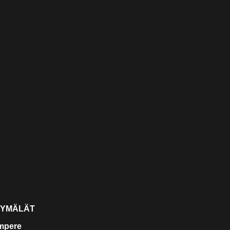
YMÄLÄT
mpere