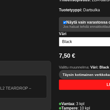
Tuotetyyppi:
Dartsulka
Näytä vain varastossa 
Jos haluat tehdä ennakkotilauk
Väri
7,50 €
Valittu muunnelma:
Väri: Black
Täysin kotimainen verkkok
L
RO L2 TEARDROP –
Vantaa
:
3 kpl
.
Tampere
:
10 kpl