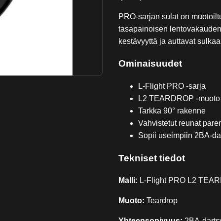
PRO-sarjan sulat on muotoilt
tasapainoisen lentovakauden 
kestävyyttä ja auttavat sulka
Ominaisuudet
L-Flight PRO -sarja
L2 TEARDROP -muoto – 
Tarkka 90° rakenne
Vahvistetut reunat par
Sopii useimpiin 2BA-dar
Tekniset tiedot
Malli:
L-Flight PRO L2 TE
Muoto:
Teardrop
Yhteensopivuus:
2BA-dartsv