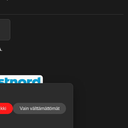
ä.
kki
Vain välttämättömät
ukset voivat tulla nopeastikin.
Jätä palaute
.