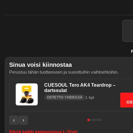
P
Sinua voisi kiinnostaa
Perustuu tähän tuotteeseen ja suosittuihin vaihtoehtoihin.
CUESOUL Tero AK4 Teardrop –
dartssulat
1
kpl
OSTETTU YHDESSÄ
Käytämme välttämättömiä evästeitä j
OS
sallia myös tilastointievästeet (Go
Evasteasetukset
‹
›
Tietosuoja ja evästeet
Verkkokauppa on testivaiheessa - kaikki pal
Näytä kaikki kategoriassa
L-Style