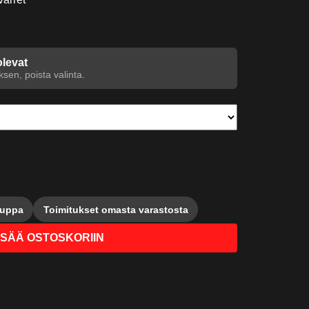
olevat
sen, poista valinta.
auppa
Toimitukset omasta varastosta
ISÄÄ OSTOSKORIIN