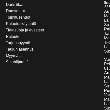
Ilm
Darts tikat
33
Dartstaulut
Auk
Ma-
Toimitusehdot
La 
Palautuskäytäntö
Su 
Poi
Tietosuoja ja evästeet
Tam
Palaute
Ma:
Ti-
Tarjouspyyntö
La:
Taulun asennus
Su:
Myymälät
Va
Sisubiljardi.fi
Pel
01
Auk
Ma-
La 
Su 
Poi
Van
Ma-
La:
Su: