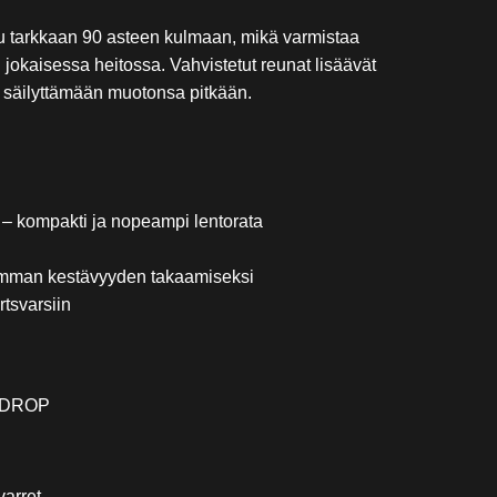
u tarkkaan 90 asteen kulmaan, mikä varmistaa
jokaisessa heitossa. Vahvistetut reunat lisäävät
a säilyttämään muotonsa pitkään.
kompakti ja nopeampi lentorata
emman kestävyyden takaamiseksi
tsvarsiin
ARDROP
arret