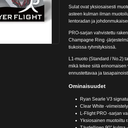
Sulat ovat yksiosaisesti muot
asteen kulman ilman muotoil
lentoradan ja johdonmukaisen 
PRO-sarjan vahvistettu rakenne
Champagne Ring -järjestelmä
tiukoissa ryhmityksissä.
L1-muoto (Standard / No.2) t
mikä tekee siitä erinomaisen v
ennustettavaa ja tasapainoist
Ominaisuudet
Ryan Searle V3 signatu
Clear White -viimeistely
L-Flight PRO -sarjan va
Yksiosainen muotoiltu 
Täydellinen 90° kulma –