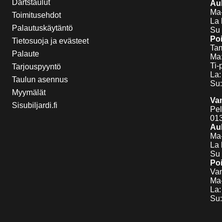
Dartstaulut
Auk
Ma-
Toimitusehdot
La 
Palautuskäytäntö
Su 
Poi
Tietosuoja ja evästeet
Tam
Palaute
Ma:
Ti-
Tarjouspyyntö
La:
Taulun asennus
Su:
Myymälät
Va
Sisubiljardi.fi
Pel
01
Auk
Ma-
La 
Su 
Poi
Van
Ma-
La:
Su: