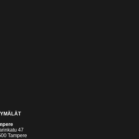
YMÄLÄT
mpere
arinkatu 47
500 Tampere