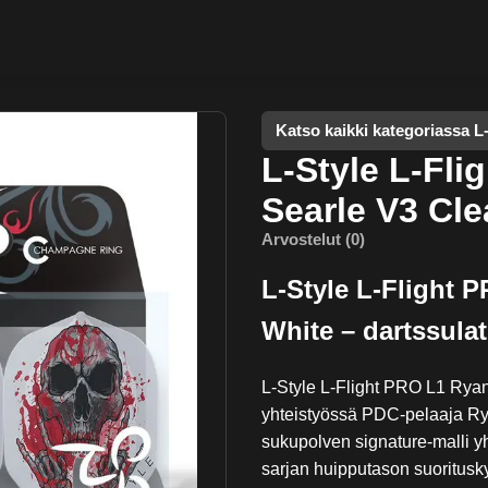
Katso kaikki kategoriassa L
L-Style L-Fl
Searle V3 Cle
Arvostelut (0)
L-Style L-Flight 
White – dartssulat
L-Style L-Flight PRO L1 Ryan
yhteistyössä PDC-pelaaja R
sukupolven signature-malli yh
sarjan huipputason suoritusk