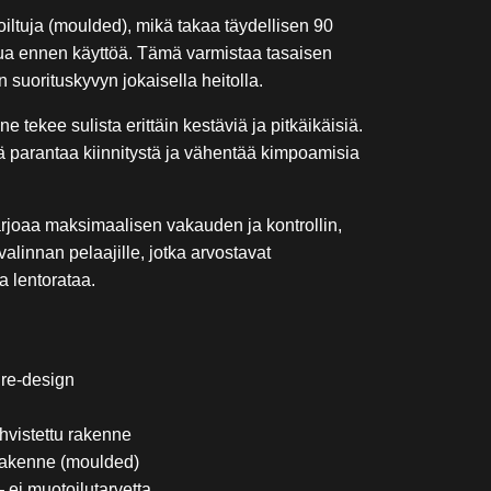
oiltuja (moulded), mikä takaa täydellisen 90
ua ennen käyttöä. Tämä varmistaa tasaisen
suorituskyvyn jokaisella heitolla.
 tekee sulista erittäin kestäviä ja pitkäikäisiä.
 parantaa kiinnitystä ja vähentää kimpoamisia
arjoaa maksimaalisen vakauden ja kontrollin,
alinnan pelaajille, jotka arvostavat
a lentorataa.
re-design
hvistettu rakenne
rakenne (moulded)
 ei muotoilutarvetta