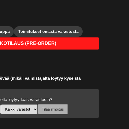
auppa
Toimitukset omasta varastosta
KOTILAUS (PRE-ORDER)
ivää (mikäli valmistajalta löytyy kyseistä
etta löytyy taas varastosta?
Tilaa ilmoitus