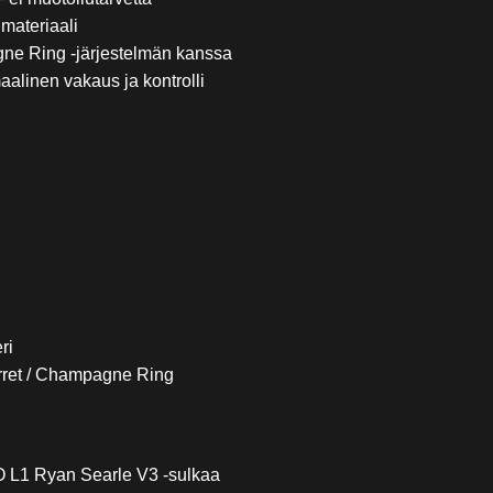
 materiaali
e Ring -järjestelmän kanssa
alinen vakaus ja kontrolli
ri
rret / Champagne Ring
RO L1 Ryan Searle V3 -sulkaa