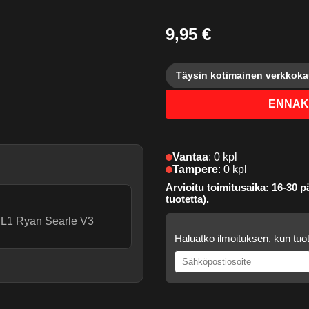
9,95 €
Täysin kotimainen verkkok
ENNAK
Vantaa
:
0 kpl
Tampere
:
0 kpl
Arvioitu toimitusaika: 16-30 pä
tuotetta).
O L1 Ryan Searle V3
Haluatko ilmoituksen, kun tuot
.