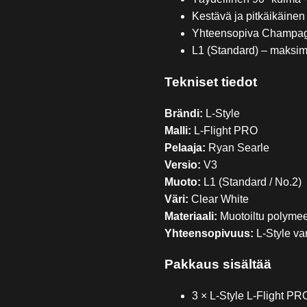
Kestävä ja pitkäikäinen
Yhteensopiva Champagn
L1 (Standard) – maksima
Tekniset tiedot
Brändi:
L-Style
Malli:
L-Flight PRO
Pelaaja:
Ryan Searle
Versio:
V3
Muoto:
L1 (Standard / No.2)
Väri:
Clear White
Materiaali:
Muotoiltu polymee
Yhteensopivuus:
L-Style va
Pakkaus sisältää
3 × L-Style L-Flight P