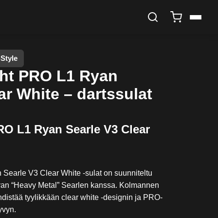
-Style
ight PRO L1 Ryan
ar White – dartssulat
PRO L1 Ryan Searle V3 Clear
 Searle V3 Clear White -sulat on suunniteltu
yan “Heavy Metal” Searlen kanssa. Kolmannen
distää tyylikkään clear white -designin ja PRO-
yvyn.