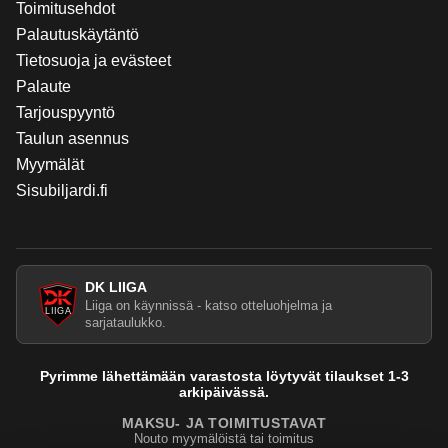
Toimitusehdot
Palautuskäytäntö
Tietosuoja ja evästeet
Palaute
Tarjouspyyntö
Taulun asennus
Myymälät
Sisubiljardi.fi
DK LIIGA
Liiga on käynnissä - katso otteluohjelma ja
sarjataulukko.
Pyrimme lähettämään varastosta löytyvät tilaukset 1-3
arkipäivässä.
MAKSU- JA TOIMITUSTAVAT
Nouto myymälöistä tai toimitus