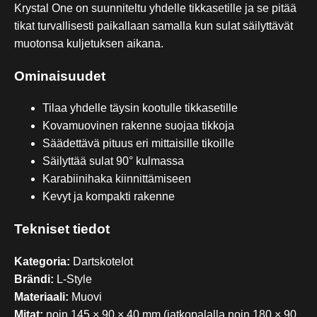
Krystal One on suunniteltu yhdelle tikkasetille ja se pitää
tikat turvallisesti paikallaan samalla kun sulat säilyttävät
muotonsa kuljetuksen aikana.
Ominaisuudet
Tilaa yhdelle täysin kootulle tikkasetille
Kovamuovinen rakenne suojaa tikkoja
Säädettävä pituus eri mittaisille tikoille
Säilyttää sulat 90° kulmassa
Karabiinihaka kiinnittämiseen
Kevyt ja kompakti rakenne
Tekniset tiedot
Kategoria:
Dartskotelot
Brändi:
L-Style
Materiaali:
Muovi
Mitat:
noin 145 × 90 × 40 mm (jatkopalalla noin 180 × 90