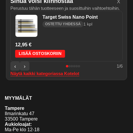
Sinua voisi kiinnostaa
X
Perustuu tähän tuotteeseen ja suosittuihin vaihtoehtoihin.
Target Swiss Nano Point
1
kpl
OSTETTU YHDESSÄ
12,95 €
LISÄÄ OSTOSKORIIN
‹
›
1
/
6
Näytä kaikki kategoriassa
Kotelot
MYYMÄLÄT
Tampere
Ilmarinkatu 47
33500 Tampere
Aukioloajat:
Ma-Pe klo 12-18