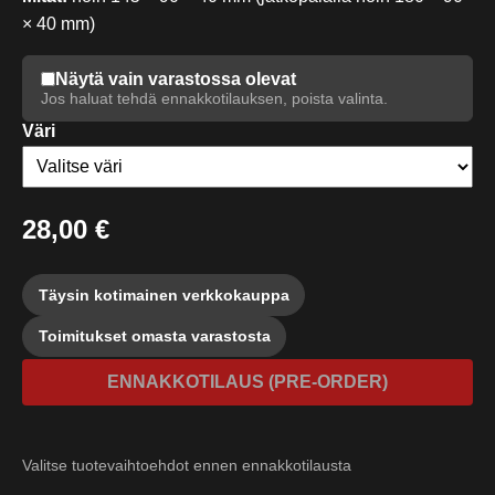
× 40 mm)
Näytä vain varastossa olevat
Jos haluat tehdä ennakkotilauksen, poista valinta.
Väri
28,00 €
Täysin kotimainen verkkokauppa
Toimitukset omasta varastosta
ENNAKKOTILAUS (PRE-ORDER)
Valitse tuotevaihtoehdot ennen
ennakkotilausta