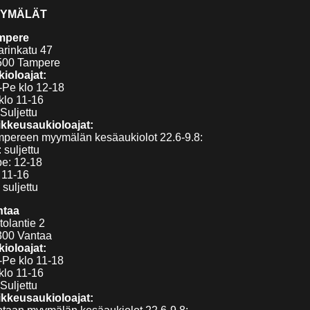
YMÄLÄT
mpere
arinkatu 47
500 Tampere
ioloajat:
Pe klo 12-18
klo 11-16
Suljettu
kkeusaukioloajat:
pereen myymälän kesäaukiolot 22.6-9.8:
 suljettu
pe: 12-18
 11-16
 suljettu
ntaa
tolantie 2
300 Vantaa
ioloajat:
Pe klo 11-18
klo 11-16
Suljettu
kkeusaukioloajat: