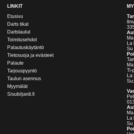
LINKIT
MY
Etusivu
Ta
Ilm
Darts tikat
33
Dartstaulut
Auk
Ma-
Toimitusehdot
La 
Palautuskäytäntö
Su 
Poi
Tietosuoja ja evästeet
Tam
Palaute
Ma:
Ti-
Tarjouspyyntö
La:
Taulun asennus
Su:
Myymälät
Va
Sisubiljardi.fi
Pel
01
Auk
Ma-
La 
Su 
Poi