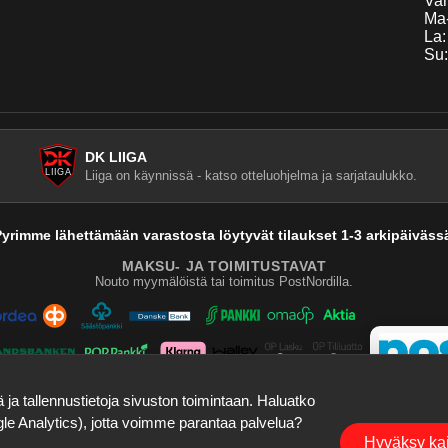
Van
Ma-
La:
Su:
DK LIIGA
Liiga on käynnissä - katso otteluohjelma ja sarjataulukko.
yrimme lähettämään varastosta löytyvät tilaukset 1-3 arkipäiväss
MAKSU- JA TOIMITUSTAVAT
Nouto myymälöistä tai toimitus PostNordilla.
a tallennustietoja sivuston toimintaan. Haluatko
ogle Analytics), jotta voimme parantaa palvelua?
©
2026
Dartskauppa
. Kaikki oikeudet pidätetään.
Hyväksy kai