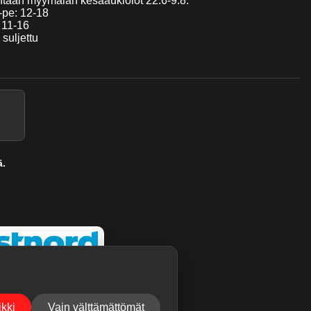
taan myymälän kesäaukiolot 22.6-9.8:
pe: 12-18
 11-16
 suljettu
ä.
kki
Vain välttämättömät