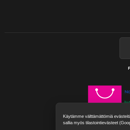
P
Käytämme välttämättömiä evästeitä j
sallia myös tilastointievästeet (Go