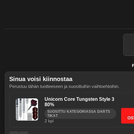
P
Sinua voisi kiinnostaa
Perustuu tähän tuotteeseen ja suosittuihin vaihtoehtoihin.
Unicorn Core Tungsten Style 3
80%
SUOSITTU KATEGORIASSA DARTS
Käytämme välttämättömiä evästeitä j
TIKAT
OS
2
kpl
sallia myös tilastointievästeet (Go
Evasteasetukset