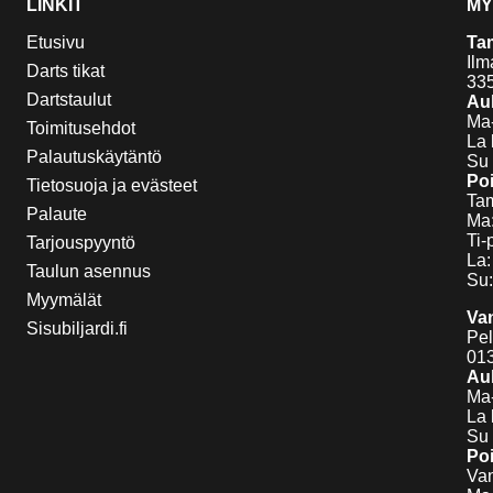
LINKIT
MY
Etusivu
Ta
Ilm
Darts tikat
33
Dartstaulut
Auk
Ma-
Toimitusehdot
La 
Palautuskäytäntö
Su 
Poi
Tietosuoja ja evästeet
Tam
Palaute
Ma:
Ti-
Tarjouspyyntö
La:
Taulun asennus
Su:
Myymälät
Va
Sisubiljardi.fi
Pel
01
Auk
Ma-
La 
Su 
Poi
Van