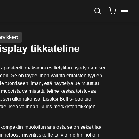
arvikkeet
isplay tikkateline
 kapasiteetti maksimoi esittelytilan hyödyntämisen
en. Se on täydellinen valinta erilaisten tyylien,
lle tuomiseen ilman, että näyttelyalue muuttuu
muovista valmistettu teline kestää toistuvaa
aisen ulkonäkönsä. Lisäksi Bull’s-logo tuo
äydellisen valinnan Bull’s-merkkisten tikkojen
n kompaktin muotoilun ansiosta se on sekä tilaa
helposti myyntitiskeille tai vitriineihin, jolloin