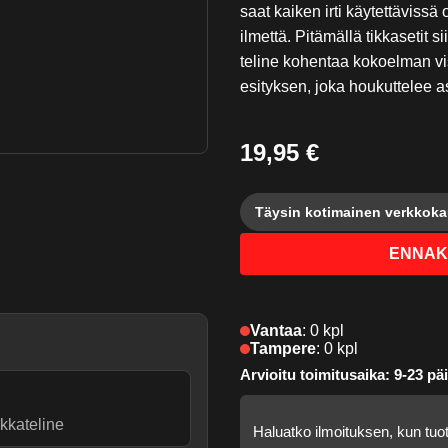
saat kaiken irti käytettävissä
ilmettä. Pitämällä tikkasetit si
teline kohentaa kokoelman vi
esityksen, joka houkuttelee a
19,95 €
Täysin kotimainen verkkok
ENNAK
Vantaa
:
0 kpl
Tampere
:
0 kpl
Arvioitu toimitusaika: 9-23 päi
ikkateline
Haluatko ilmoituksen, kun tuot