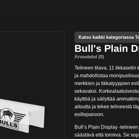
Katso kaikki kategoriassa T
Bull's Plain D
Arvostelut (0)
Telineen tilava, 11 tikkasetin
ja mahdollistaa monipuolisuud
merkkien ja tikkatyyppien esi
sekavaksi. Korkealaatuisesta 
käyttöä ja säilyttää ammattim
aitoutta ja tekee telineestä t
esillepanoon.
Bull’s Plain Display -telinee
säästävä että toimiva. Se sopii 