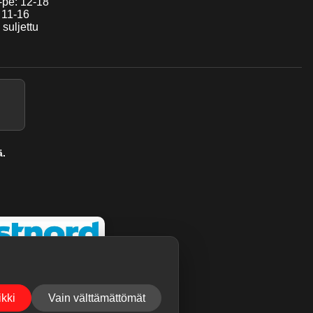
pe: 12-18
 11-16
 suljettu
ä.
kki
Vain välttämättömät