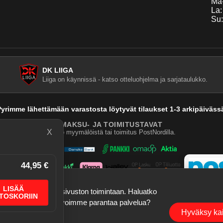
Ma-
La:
Su:
DK LIIGA
Liiga on käynnissä - katso otteluohjelma ja sarjataulukko.
yrimme lähettämään varastosta löytyvät tilaukset 1-3 arkipäiväss
MAKSU- JA TOIMITUSTAVAT
X
Nouto myymälöistä tai toimitus PostNordilla.
44,95 €
LISÄÄ
a tallennustietoja sivuston toimintaan. Haluatko
TOSKORIIN
ogle Analytics), jotta voimme parantaa palvelua?
©
2026
Dartskauppa
. Kaikki oikeudet pidätetään.
Hyväksy kai