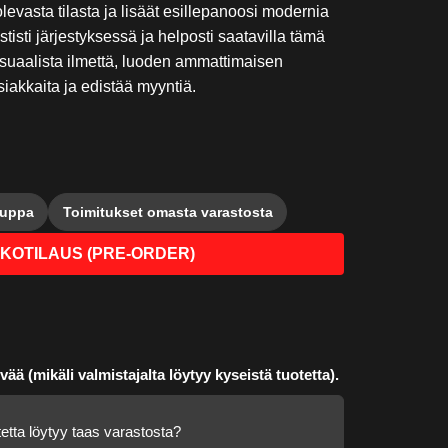
 olevasta tilasta ja lisäät esillepanoosi modernia
ististi järjestyksessä ja helposti saatavilla tämä
suaalista ilmettä, luoden ammattimaisen
siakkaita ja edistää myyntiä.
auppa
Toimitukset omasta varastosta
KOTILAUS (PRE-ORDER)
vää (mikäli valmistajalta löytyy kyseistä tuotetta).
etta löytyy taas varastosta?