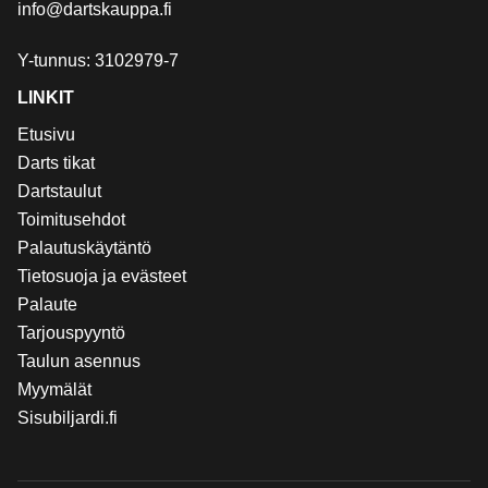
info@dartskauppa.fi
Y-tunnus: 3102979-7
LINKIT
Etusivu
Darts tikat
Dartstaulut
Toimitusehdot
Palautuskäytäntö
Tietosuoja ja evästeet
Palaute
Tarjouspyyntö
Taulun asennus
Myymälät
Sisubiljardi.fi