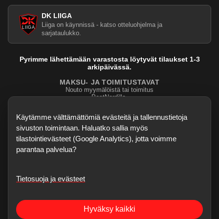
DK LIIGA
Liiga on käynnissä - katso otteluohjelma ja
sarjataulukko.
Pyrimme lähettämään varastosta löytyvät tilaukset 1-3
arkipäivässä.
MAKSU- JA TOIMITUSTAVAT
Nouto myymälöistä tai toimitus
PostNordilla.
Evasteasetukset
Käytämme välttämättömiä evästeitä ja tallennustietoja
sivuston toimintaan. Haluatko sallia myös
tilastointievästeet (Google Analytics), jotta voimme
parantaa palvelua?
Tietosuoja ja evästeet
©
2026
Dartskauppa
. Kaikki oikeudet pidätetään.
Sisubiljardi.fi
Hyväksy kaikki
Verkkokauppa on testivaiheessa - kaikki palaute, bugihavainnot ja