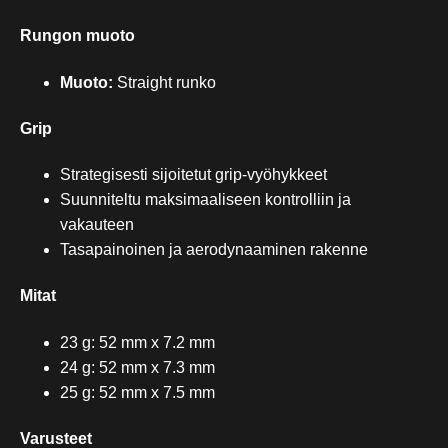
Rungon muoto
Muoto:
Straight runko
Grip
Strategisesti sijoitetut grip-vyöhykkeet
Suunniteltu maksimaaliseen kontrolliin ja
vakauteen
Tasapainoinen ja aerodynaaminen rakenne
Mitat
23 g: 52 mm x 7.2 mm
24 g: 52 mm x 7.3 mm
25 g: 52 mm x 7.5 mm
Varusteet