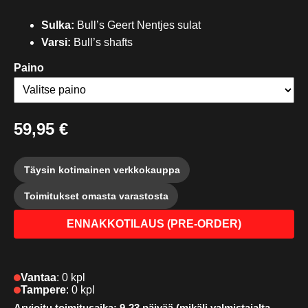
Sulka:
Bull’s Geert Nentjes sulat
Varsi:
Bull’s shafts
Paino
59,95 €
Täysin kotimainen verkkokauppa
Toimitukset omasta varastosta
ENNAKKOTILAUS (PRE-ORDER)
Vantaa
:
0 kpl
Tampere
:
0 kpl
Arvioitu toimitusaika: 9-23 päivää (mikäli valmistajalta