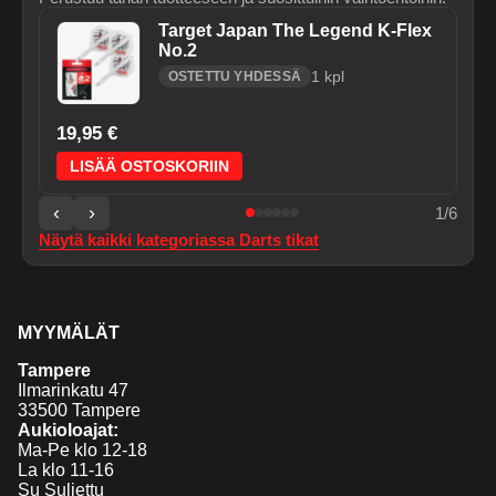
Target Japan The Legend K-Flex
No.2
1
kpl
OSTETTU YHDESSÄ
19,95 €
LISÄÄ OSTOSKORIIN
‹
›
1
/
6
Näytä kaikki kategoriassa
Darts tikat
MYYMÄLÄT
Tampere
Ilmarinkatu 47
33500 Tampere
Aukioloajat:
Ma-Pe klo 12-18
La klo 11-16
Su Suljettu