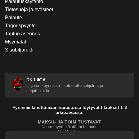
Palautuskäytäntö
Tietosuoja ja evästeet
Palaute
Tarjouspyyntö
Taulun asennus
Myymälät
Sisubiljardi.fi
DK LIIGA
Liiga on käynnissä - katso otteluohjelma ja
sarjataulukko.
Pyrimme lähettämään varastosta löytyvät tilaukset 1-3
arkipäivässä.
MAKSU- JA TOIMITUSTAVAT
Nouto myymälöistä tai toimitus
PostNordilla.
Evasteasetukset