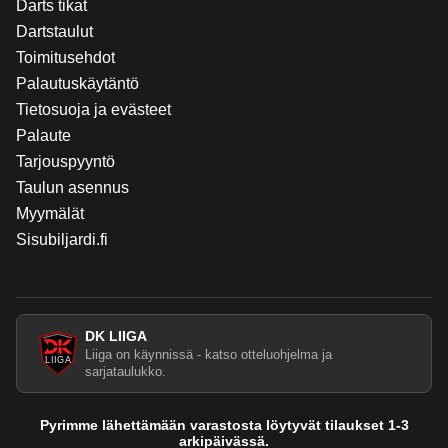
Darts tikat
Dartstaulut
Toimitusehdot
Palautuskäytäntö
Tietosuoja ja evästeet
Palaute
Tarjouspyyntö
Taulun asennus
Myymälät
Sisubiljardi.fi
DK LIIGA
Liiga on käynnissä - katso otteluohjelma ja
sarjataulukko.
Pyrimme lähettämään varastosta löytyvät tilaukset 1-3
arkipäivässä.