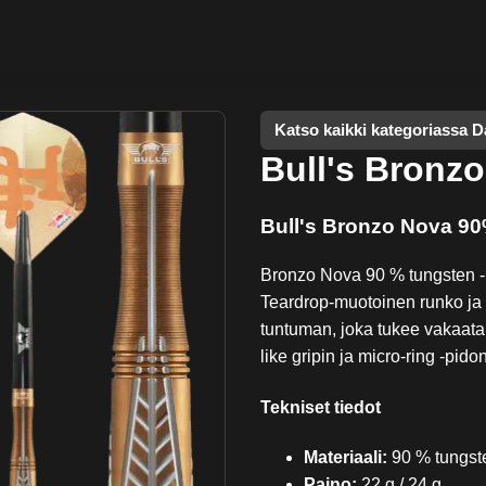
Katso kaikki kategoriassa Da
Bull's Bronz
Bull's Bronzo Nova 9
Bronzo Nova 90 % tungsten -r
Teardrop-muotoinen runko ja 
tuntuman, joka tukee vakaata 
like gripin ja micro-ring -pid
Tekniset tiedot
Materiaali:
90 % tungst
Paino:
22 g / 24 g