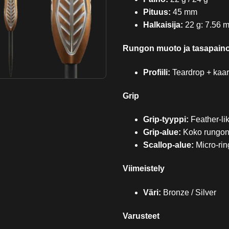
Pituus:
45 mm
Halkaisija:
22 g: 7.56 m
Rungon muoto ja tasapain
Profiili:
Teardrop + kaa
Grip
Grip-tyyppi:
Feather-lik
Grip-alue:
Koko rungon 
Scallop-alue:
Micro-ring
Viimeistely
Väri:
Bronze / Silver
Varusteet