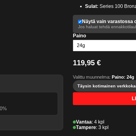
Sulat:
Series 100 Bron
Näytä vain varastossa 
Jos haluat tehdä ennakkotilauk
Paino
119,95 €
Valittu muunnelma:
Paino: 24g
Täysin kotimainen verkkok
L
90%
Vantaa
:
4 kpl
.
Tampere
:
3 kpl