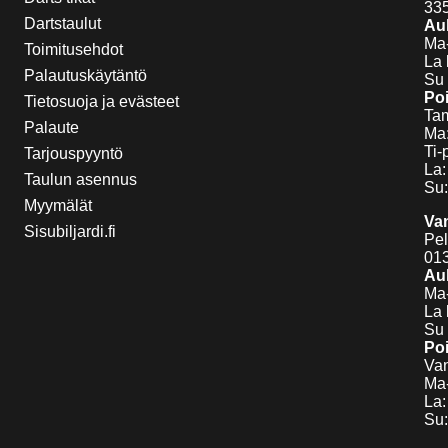
33
Dartstaulut
Auk
Ma-
Toimitusehdot
La 
Palautuskäytäntö
Su 
Poi
Tietosuoja ja evästeet
Tam
Palaute
Ma:
Ti-
Tarjouspyyntö
La:
Taulun asennus
Su:
Myymälät
Va
Sisubiljardi.fi
Pel
01
Auk
Ma-
La 
Su 
Poi
Van
Ma-
La:
Su: