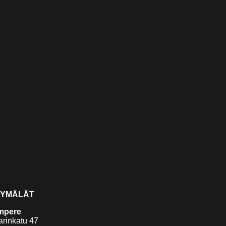
YMÄLÄT
mpere
arinkatu 47