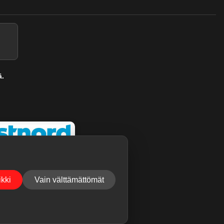
ä.
kki
Vain välttämättömät
ukset voivat tulla nopeastikin.
Jätä palaute
.