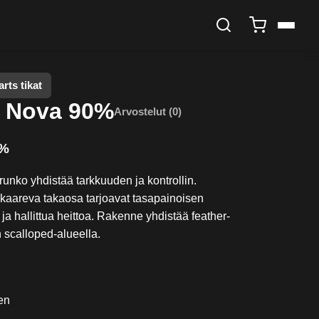
rts tikat
o Nova 90%
Arvostelut (0)
0%
unko yhdistää tarkkuuden ja kontrollin.
kaareva takaosa tarjoavat tasapainoisen
ja hallittua heittoa. Rakenne yhdistää feather-
on scalloped-alueella.
en