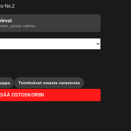
zo No.2
olevat
sen, poista valinta.
auppa
Toimitukset omasta varastosta
ISÄÄ OSTOSKORIIN