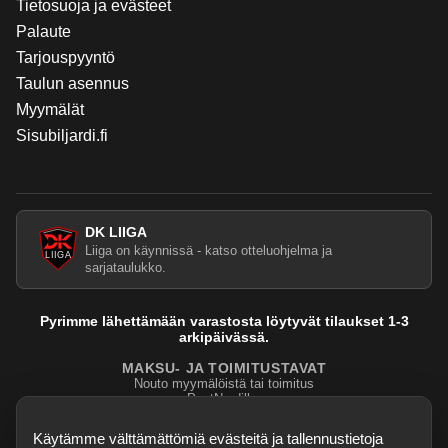
Tietosuoja ja evästeet
Palaute
Tarjouspyyntö
Taulun asennus
Myymälät
Sisubiljardi.fi
DK LIIGA
Liiga on käynnissä - katso otteluohjelma ja
sarjataulukko.
Pyrimme lähettämään varastosta löytyvät tilaukset 1-3
arkipäivässä.
MAKSU- JA TOIMITUSTAVAT
Nouto myymälöistä tai toimitus
PostNordilla.
Evasteasetukset
Käytämme välttämättömiä evästeitä ja tallennustietoja