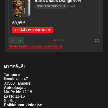
Bull's Chaos Orange 90%
1
kpl
OSTETTU YHDESSÄ
69,95 €
LISÄÄ OSTOSKORIIN
‹
›
1
/
6
Näytä kaikki kategoriassa
Varret
MYYMÄLÄT
Tampere
Ilmarinkatu 47
33500 Tampere
Aukioloajat:
Ma-Pe klo 12-18
La klo 11-16
Su Suljettu
Poikkeusaukioloajat: