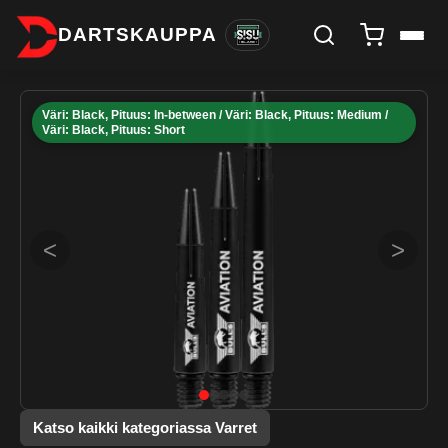
DARTSKAUPPA
Väri: Black, Pituus: In-between / Väri: Black, Pituus: Medium /
Väri: Black, Pituus: Short
<
>
Katso kaikki kategoriassa Varret