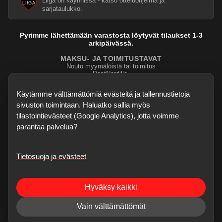
Liiga on käynnissä - katso otteluohjelma ja
sarjataulukko.
Pyrimme lähettämään varastosta löytyvät tilaukset 1-3
arkipäivässä.
MAKSU- JA TOIMITUSTAVAT
Nouto myymälöistä tai toimitus
PostNordilla.
Evasteasetukset
Käytämme välttämättömiä evästeitä ja tallennustietoja
sivuston toimintaan. Haluatko sallia myös
tilastointievästeet (Google Analytics), jotta voimme
parantaa palvelua?
Tietosuoja ja evästeet
©
2026
Dartskauppa
. Kaikki oikeudet pidätetään.
Sisubiljardi.fi
Hyväksy kaikki
Verkkokauppa on testivaiheessa - kaikki palaute, bugihavainnot ja
ominaisuusehdotukset ovat enemmän kuin tervetulleita. Korjaukset voivat
Vain välttämättömät
tulla nopeastikin.
Jätä palaute
.