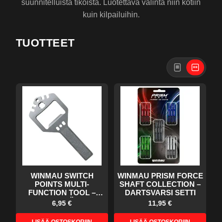
suunnitelluista tikoista. Luotettava valinta niin kotiin
kuin kilpailuihin.
TUOTTEET
WINMAU SWITCH
WINMAU PRISM FORCE
POINTS MULTI-
SHAFT COLLECTION –
FUNCTION TOOL –
DARTSVARSI SETTI
HUOLTOTYÖKALU
6,95 €
11,95 €
TIKOILLE