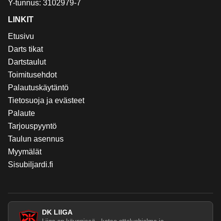
Y-tunnus: 3102979-7
LINKIT
Etusivu
Darts tikat
Dartstaulut
Toimitusehdot
Palautuskäytäntö
Tietosuoja ja evästeet
Palaute
Tarjouspyyntö
Taulun asennus
Myymälät
Sisubiljardi.fi
DK LIIGA