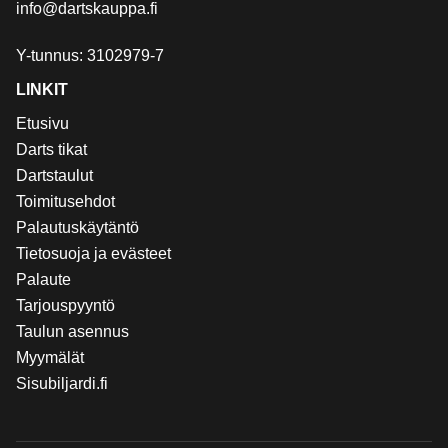
info@dartskauppa.fi
Y-tunnus: 3102979-7
LINKIT
Etusivu
Darts tikat
Dartstaulut
Toimitusehdot
Palautuskäytäntö
Tietosuoja ja evästeet
Palaute
Tarjouspyyntö
Taulun asennus
Myymälät
Sisubiljardi.fi