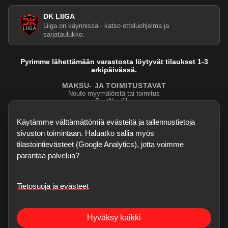
DK LIIGA
Liiga on käynnissä - katso otteluohjelma ja
sarjataulukko.
Pyrimme lähettämään varastosta löytyvät tilaukset 1-3
arkipäivässä.
MAKSU- JA TOIMITUSTAVAT
Nouto myymälöistä tai toimitus
PostNordilla.
Evasteasetukset
Käytämme välttämättömiä evästeitä ja tallennustietoja
sivuston toimintaan. Haluatko sallia myös
tilastointievästeet (Google Analytics), jotta voimme
parantaa palvelua?
Tietosuoja ja evästeet
©
2026
Dartskauppa
. Kaikki oikeudet pidätetään.
Sisubiljardi.fi
Hyväksy kaikki
Verkkokauppa on testivaiheessa - kaikki palaute, bugihavainnot ja