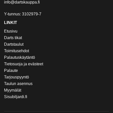
info@dartskauppa.fi
Y-tunnus: 3102979-7
LINKIT
Etusivu
Darts tikat
Dartstaulut
Toimitusehdot
Palautuskäytäntö
Tietosuoja ja evästeet
Palaute
Tarjouspyyntö
Taulun asennus
Myymälät
Sisubiljardi.fi