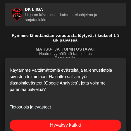
DK LIIGA
Liiga on käynnissä - katso otteluohjelma ja
sarjataulukko.
Pyrimme lähettämään varastosta löytyvät tilaukset 1-3
arkipäivässä.
MAKSU- JA TOIMITUSTAVAT
Nouto myymälöistä tai toimitus
PostNordilla.
Evasteasetukset
Käytämme välttämättömiä evästeitä ja tallennustietoja
sivuston toimintaan. Haluatko sallia myös
tilastointievästeet (Google Analytics), jotta voimme
parantaa palvelua?
Tietosuoja ja evästeet
©
2026
Dartskauppa
. Kaikki oikeudet pidätetään.
Sisubiljardi.fi
Hyväksy kaikki
Verkkokauppa on testivaiheessa - kaikki palaute, bugihavainnot ja