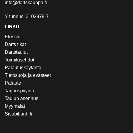
info@dartskauppa.fi
Y-tunnus: 3102979-7
LINKIT
Etusivu
Darts tikat
Dartstaulut
Toimitusehdot
Palautuskäytäntö
Tietosuoja ja evästeet
Palaute
Tarjouspyyntö
Taulun asennus
Myymälät
Sisubiljardi.fi