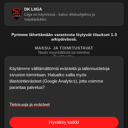
DK LIIGA
Liiga on käynnissä - katso otteluohjelma ja
sarjataulukko.
Pyrimme lähettämään varastosta löytyvät tilaukset 1-3
arkipäivässä.
MAKSU- JA TOIMITUSTAVAT
Nouto myymälöistä tai toimitus
PostNordilla.
Evasteasetukset
Käytämme välttämättömiä evästeitä ja tallennustietoja
sivuston toimintaan. Haluatko sallia myös
tilastointievästeet (Google Analytics), jotta voimme
parantaa palvelua?
Tietosuoja ja evästeet
©
2026
Dartskauppa
. Kaikki oikeudet pidätetään.
Sisubiljardi.fi
Hyväksy kaikki
Verkkokauppa on testivaiheessa - kaikki palaute, bugihavainnot ja